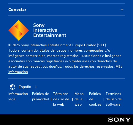
i
y
c
Conectar
s
a
t
v
i
i
c
s
k
u
.
a
l
© 2026 Sony Interactive Entertainment Europe Limited (SIEE)
m
Todo el contenido, títulos de juegos, nombres comerciales y/o
I
e
imágenes comerciales, marcas registradas, ilustraciones e imágenes
n
n
asociadas son marcas registradas y/o materiales con derechos de
v
t
autor de sus respectivos dueños. Todos los derechos reservados.
Más
e
e
información
r
o
s
a
i
t
España
r
ó
Información
Política de
Términos
Mapa
Política
Términos
a
n
legal
privacidad
de uso de
de la
de
de uso del
v
la web
web
cookies
Software
d
é
e
s
j
d
o
e
y
l