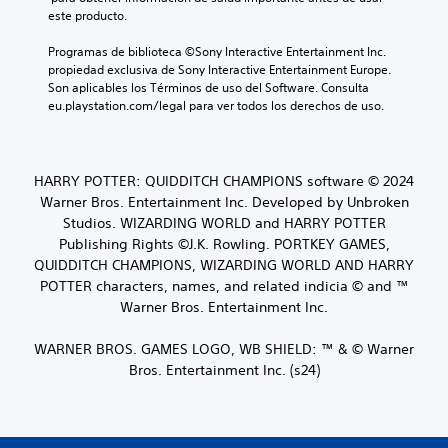
a
e
S
este producto.
c
j
e
i
u
p
Programas de biblioteca ©Sony Interactive Entertainment Inc. 
g
o
r
propiedad exclusiva de Sony Interactive Entertainment Europe. 
a
n
o
Son aplicables los Términos de uso del Software. Consulta 
r
p
e
eu.playstation.com/legal para ver todos los derechos de uso.
.
o
s
r
d
c
e
i
HARRY POTTER: QUIDDITCH CHAMPIONS software © 2024
a
o
Warner Bros. Entertainment Inc. Developed by Unbroken
u
n
Studios. WIZARDING WORLD and HARRY POTTER
d
a
Publishing Rights ©J.K. Rowling. PORTKEY GAMES,
i
n
o
QUIDDITCH CHAMPIONS, WIZARDING WORLD AND HARRY
a
l
POTTER characters, names, and related indicia © and ™
L
g
Warner Bros. Entertainment Inc.
a
u
i
n
n
WARNER BROS. GAMES LOGO, WB SHIELD: ™ & © Warner
a
f
Bros. Entertainment Inc. (s24)
s
o
o
r
p
m
c
a
i