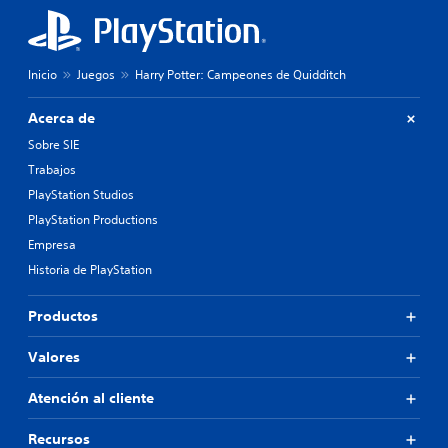
c
o
i
n
ó
e
n
s
Inicio
Juegos
Harry Potter: Campeones de Quidditch
d
d
e
e
a
Acerca de
s
u
e
Sobre SIE
d
n
i
Trabajos
s
o
PlayStation Studios
i
t
b
a
PlayStation Productions
i
m
Empresa
l
b
i
Historia de PlayStation
i
d
é
a
n
Productos
d
s
d
e
Valores
e
c
l
o
o
Atención al cliente
m
s
u
j
n
Recursos
o