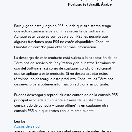
s
u
Portugués (Brasil), Árabe
s
n
.
e
i
t
g
d
i
o
o
A
c
p
Para jugar a este juego en PS5, puede que tu sistema tenga 
s
l
k
a
que actualizarse a la versión más reciente del software. 
a
t
r
a
Aunque este juego es compatible con PS5, es posible que 
t
e
a
j
algunas funciones para PS4 no estén disponibles. Consulta 
u
p
r
u
PlayStation.com/bc para obtener más información.
a
r
n
s
l
a
a
La descarga de este producto está sujeta a la aceptación de los 
t
r
c
t
Términos de servicio de PlayStation y de nuestros Términos de 
e
a
t
uso del Software, así como de cualquier condición adicional 
i
d
b
i
que se aplique a este producto. Si no desea aceptar estos 
e
v
l
c
términos, no descargue este producto. Consulte los Términos 
d
a
e
a
de servicio para obtener información adicional importante.
o
s
r
(
r
d
l
b
Puedes descargar y reproducir este contenido en la consola PS5 
.
a
e
á
principal asociada a tu cuenta a través del ajuste “Uso 
f
i
s
compartido de consola y juego offline”, y en cualquier otra 
o
n
consola PS5 a la que entres con la misma cuenta.
i
r
d
c
m
Lea los 
i
a
a
Avisos de salud
c
)
d
 para obtener información de salud importante antes de usar 