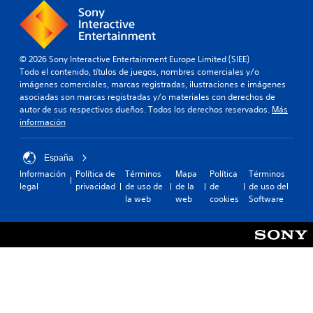
© 2026 Sony Interactive Entertainment Europe Limited (SIEE)
Todo el contenido, títulos de juegos, nombres comerciales y/o
imágenes comerciales, marcas registradas, ilustraciones e imágenes
asociadas son marcas registradas y/o materiales con derechos de
autor de sus respectivos dueños. Todos los derechos reservados.
Más
información
España
Información
Política de
Términos
Mapa
Política
Términos
legal
privacidad
de uso de
de la
de
de uso del
la web
web
cookies
Software