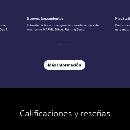
Nuevos lanzamientos
PlayStat
l mes,
Entérate de las últimas grandes novedades de este
Descubre 
Ops 7.
mes, como MARVEL Tōkon: Fighting Souls.
este mes,
Más información
Calificaciones y reseñas