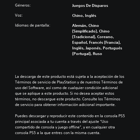
a
Géneros:
Juegos De Disparos
m
b
Voz:
Chino, Inglés
i
a
Idiomas de pantalla:
Alemán, Chino
r
(Simplificado), Chino
l
(Tradicional), Coreano,
o
Español, Francés (Francia),
s
Inglés, Japonés, Portugués
c
(Portugal), Ruso
o
l
o
r
La descarga de este producto está sujeta a la aceptación de los 
e
Términos de servicio de PlayStation y de nuestros Términos de 
s
uso del Software, así como de cualquier condición adicional 
i
que se aplique a este producto. Si no desea aceptar estos 
m
términos, no descargue este producto. Consulte los Términos 
p
de servicio para obtener información adicional importante.
o
r
Puedes descargar y reproducir este contenido en la consola PS5 
t
principal asociada a tu cuenta a través del ajuste “Uso 
a
compartido de consola y juego offline”, y en cualquier otra 
n
consola PS5 a la que entres con la misma cuenta.
t