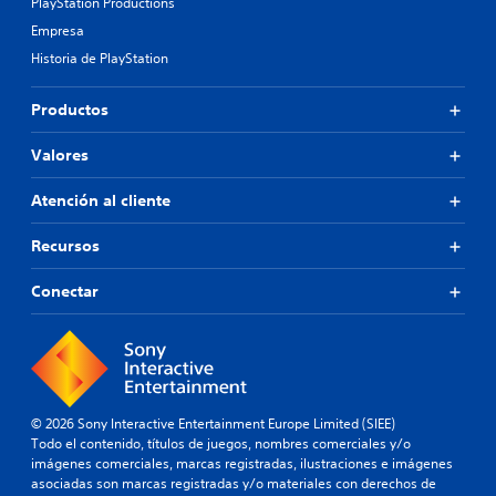
PlayStation Productions
n
Empresa
g
u
Historia de PlayStation
i
r
Productos
l
o
s
Valores
.
Atención al cliente
E
Recursos
l
e
Conectar
m
e
n
t
o
s
© 2026 Sony Interactive Entertainment Europe Limited (SIEE)
v
Todo el contenido, títulos de juegos, nombres comerciales y/o
i
imágenes comerciales, marcas registradas, ilustraciones e imágenes
s
asociadas son marcas registradas y/o materiales con derechos de
u