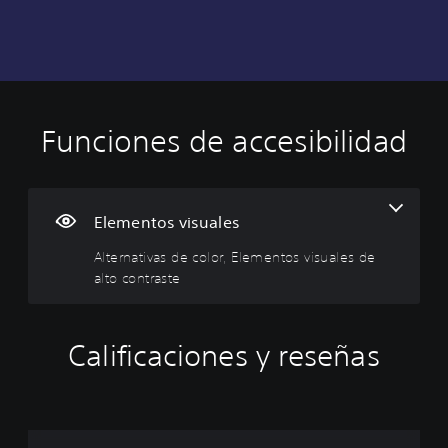
Funciones de accesibilidad
A
l
t
e
r
Elementos visuales
n
Alternativas de color, Elementos visuales de
a
alto contraste
t
i
v
a
Calificaciones y reseñas
s
d
e
c
o