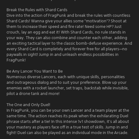
Break the Rules with Shard Cards
Dive into the action of FragPunk and break the rules with countless
Shard Cards! Wanna give your allies some "motivation"? Shoot at
them to increase their speed and fire rate! Need some HP? Just
crouch, lay an egg and eat it! With Shard Cards, no rule stands in
your way. They can also combine and counter each other, adding
an exciting tactical layer to the classic bomb-defuse experience. And
every Shard Card is completely and forever free for all players—no
paywalls in sight! Jump in and unleash endless possibilities in
FragPunk!
Be Any Lancer You Want to Be
Numerous diverse Lancers, each with unique skills, personalities
and outrageous dialog and to suit your preference. Blow up your
enemies with a rocket launcher, set traps, backstab while invisible,
pilot a drone tank and more!
The One and Only Duel!
In FragPunk, you can be your own Lancer and a team player at the
same time. The action reaches its peak when the exhilarating Duel
phrase starts after a tie! In this intense 1v1 showdown, it's all about
your mastery as players face off in a true test of skills. Jump in and
fight! Duel can also be played as an individual mode in the Arcade.