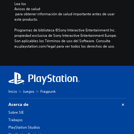
e
Lea los 
s
Avisos de salud
p
 para obtener información de salud importante antes de usar 
a
este producto.
r
a
Programas de biblioteca ©Sony Interactive Entertainment Inc. 
q
propiedad exclusiva de Sony Interactive Entertainment Europe. 
u
Son aplicables los Términos de uso del Software. Consulta 
e
eu.playstation.com/legal para ver todos los derechos de uso.
s
e
a
m
á
s
f
á
Inicio
Juegos
Fragpunk
c
i
Acerca de
l
d
Sobre SIE
i
Trabajos
s
t
PlayStation Studios
i