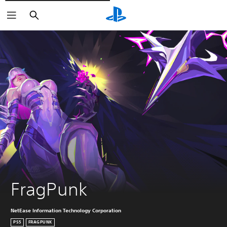
Buscar
FragPunk
NetEase Information Technology Corporation
PS5
FRAGPUNK