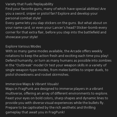
Variety that Fuels Replayability
Find your favorite guns, many of which have special abilities! Are
you a sword, sniper or pistol fan? Explore and develop your
personal combat style!
Every game lets you slap stickers on the guns. But what about on
your name card, or even your Lancer’s head? Sticker-bomb every
corner for that extra flair, before you step into the battlefield and
showcase your style!
Explore Various Modes
With so many game modes available, the Arcade offers weekly
rotations to keep the action fresh and exciting each time you play!
Defend humanity, or turn as many humans as possible into zombies
in the "Outbreak" mode! Or test your weapon skills in a variety of
single-weapon-type modes, from melee battles to sniper duels, to
pistol showdowns and rocket skirmishes.
Immersive Maps & Vibrant Visuals!
Maps in FragPunk are designed to immerse players in a vibrant
multiverse, offering an array of different environments to explore.
Feast your eyes on bold colors, sharp shapes and dynamic lines to
provide you with diverse visual experiences while the bullets fly.
Prepare to be captivated by the rich aesthetic and thrilling
gameplay that await you in FragPunk!