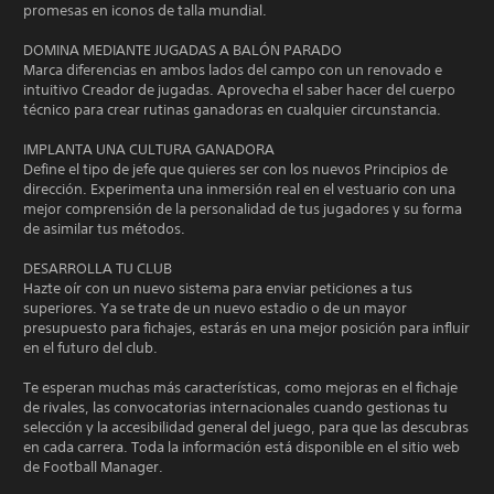
promesas en iconos de talla mundial.
DOMINA MEDIANTE JUGADAS A BALÓN PARADO
Marca diferencias en ambos lados del campo con un renovado e
intuitivo Creador de jugadas. Aprovecha el saber hacer del cuerpo
técnico para crear rutinas ganadoras en cualquier circunstancia.
IMPLANTA UNA CULTURA GANADORA
Define el tipo de jefe que quieres ser con los nuevos Principios de
dirección. Experimenta una inmersión real en el vestuario con una
mejor comprensión de la personalidad de tus jugadores y su forma
de asimilar tus métodos.
DESARROLLA TU CLUB
Hazte oír con un nuevo sistema para enviar peticiones a tus
superiores. Ya se trate de un nuevo estadio o de un mayor
presupuesto para fichajes, estarás en una mejor posición para influir
en el futuro del club.
Te esperan muchas más características, como mejoras en el fichaje
de rivales, las convocatorias internacionales cuando gestionas tu
selección y la accesibilidad general del juego, para que las descubras
en cada carrera. Toda la información está disponible en el sitio web
de Football Manager.