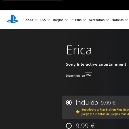
Tienda
PS5
Juegos
PS Plus
Accesorios
Noticias
Erica
Sony Interactive Entertainment
Disponible en
PS4
Incluido
9,99 €
Rebajado del p
Suscríbete a PlayStation Plus Ext
juego y a cientos de juegos más d
9,99 €