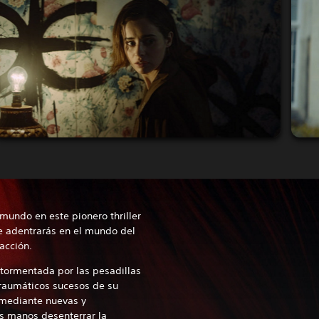
mundo en este pionero thriller
te adentrarás en el mundo del
acción.
atormentada por las pesadillas
traumáticos sucesos de su
z mediante nuevas y
us manos desenterrar la