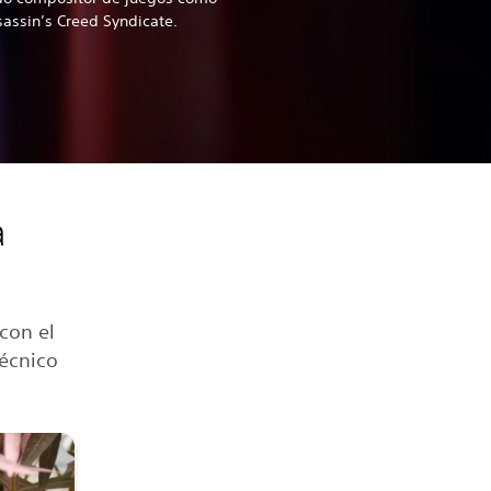
sassin’s Creed Syndicate.
a
con el
técnico