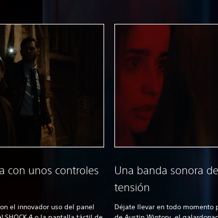
ia con unos controles
Una banda sonora de p
tensión
on el innovador uso del panel
Déjate llevar en todo momento 
LSHOCK 4 o la pantalla táctil de
de Austin Wintory, el galardon