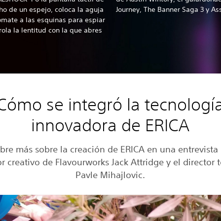
aho de un espejo, coloca la aguja
Journey, The Banner Saga 3 y As
sómate a las esquinas para espiar
rola la lentitud con la que abres
Cómo se integró la tecnologí
innovadora de ERICA
bre más sobre la creación de ERICA en una entrevista 
or creativo de Flavourworks Jack Attridge y el director 
Pavle Mihajlovic.