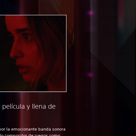
elícula y llena de
por la emocionante banda sonora
ado compositor de juegos como