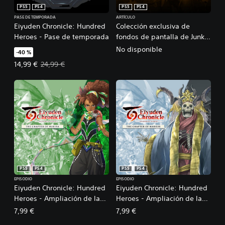
t
PS5
PS4
PS5
PS4
i
PASE DE TEMPORADA
ARTÍCULO
o
Eiyuden Chronicle: Hundred
Colección exclusiva de
n
Heroes - Pase de temporada
fondos de pantalla de Junko
Kawano
No disponible
-40 %
Precio de la oferta: 14,99 €. Precio original: 24,99 €.
14,99 €
24,99 €
PS5
PS4
PS5
PS4
EPISODIO
EPISODIO
Eiyuden Chronicle: Hundred
Eiyuden Chronicle: Hundred
Heroes - Ampliación de la
Heroes - Ampliación de la
historia: Capítulo de Marisa
historia: Capítulo de Markus
7,99 €
7,99 €