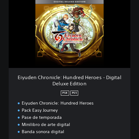
E
r
i
o
y
e
u
s
d
e
n
C
h
r
o
n
i
Eiyuden Chronicle: Hundred Heroes - Digital
c
Deluxe Edition
l
e
PS4
PS5
:
H
Eiyuden Chronicle: Hundred Heroes
u
Pack Easy Journey
n
Pase de temporada
d
Minilibro de arte digital
r
Banda sonora digital
e
d