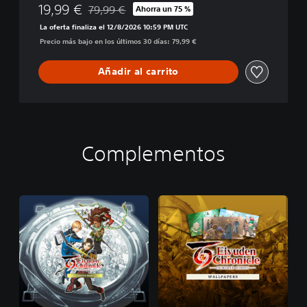
19,99 €
79,99 €
Ahorra un 75 %
H
Rebajado del precio original de 79,99 €
e
La oferta finaliza el 12/8/2026 10:59 PM UTC
r
Precio más bajo en los últimos 30 días: 79,99 €
o
e
Añadir al carrito
s
-
D
i
g
i
Complementos
t
a
l
D
e
l
u
x
e
E
d
i