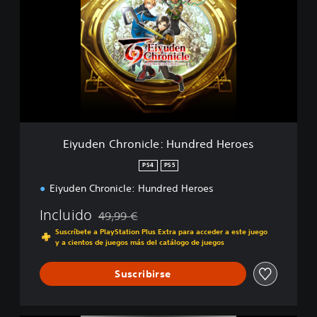
y
u
d
e
n
C
h
r
o
n
i
Eiyuden Chronicle: Hundred Heroes
c
l
PS4
PS5
e
Eiyuden Chronicle: Hundred Heroes
:
H
Incluido
49,99 €
u
Rebajado del precio original de 49,99 €
n
Suscríbete a PlayStation Plus Extra para acceder a este juego
d
y a cientos de juegos más del catálogo de juegos
r
e
Suscribirse
d
H
e