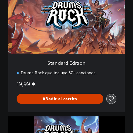
a
n
d
a
r
d
E
d
i
t
i
Standard Edition
o
n
Drums Rock que incluye 37+ canciones.
19,99 €
Añadir al carrito
D
r
u