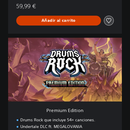
59,99 €
Añadir al carrito
P
r
e
m
i
u
m
E
d
i
t
i
o
Premium Edition
n
Drums Rock que incluye 54+ canciones.
Undertale DLC ft. MEGALOVANIA