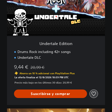
r
t
a
l
e
E
d
i
t
Undertale Edition
i
o
Drums Rock including 42+ songs
n
Undertale DLC
9,44 €
20,99 €
Rebajado del precio original de 20,99 €
Ahorra un 10 % adicional con PlayStation Plus
La oferta finaliza el 12/8/2026 10:59 PM UTC
Precio más bajo en los últimos 30 días: 20,99 €
Suscribirse y comprar
U