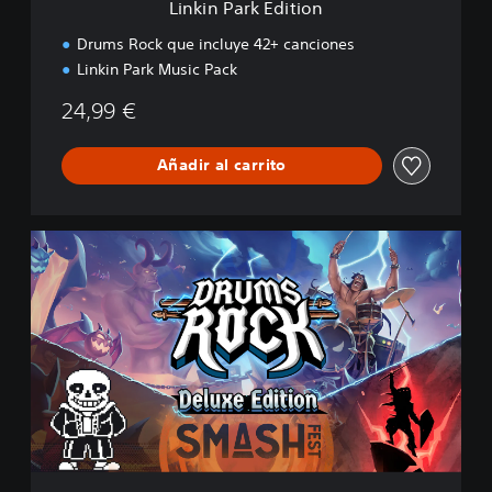
Linkin Park Edition
t
i
Drums Rock que incluye 42+ canciones
o
Linkin Park Music Pack
n
24,99 €
Añadir al carrito
D
e
l
u
x
e
E
d
i
t
i
o
n