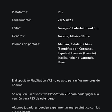
Plataforma:
PS5
Lanzamiento:
21/2/2023
Editor:
Garage51 Entertainment S.L.
Géneros:
Arcade, Música/Ritmo
Idiomas de pantalla:
Alemán, Catalán, Chino
(Simplificado), Coreano,
Español, Francés (Francia),
Inglés, Italiano, Japonés,
Ruso
El dispositivo PlayStation VR2 no es apto para niños menores de 
12 años.
Se requiere un dispositivo PlayStation VR2 para poder jugar a la 
versión para PS5 de este juego.
Algunos jugadores pueden experimentar mareo cinético con los 
juegos de RV.