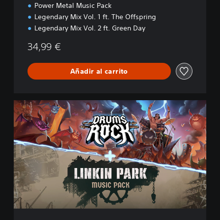
Power Metal Music Pack
Legendary Mix Vol. 1 ft. The Offspring
Legendary Mix Vol. 2 ft. Green Day
34,99 €
Añadir al carrito
L
i
n
k
i
n
P
a
r
k
E
d
i