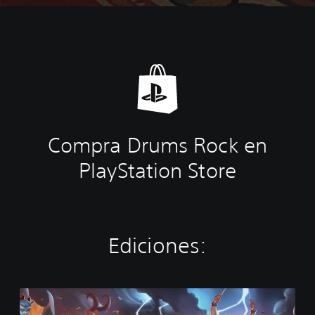
Compra Drums Rock en
PlayStation Store
Ediciones:
S
t