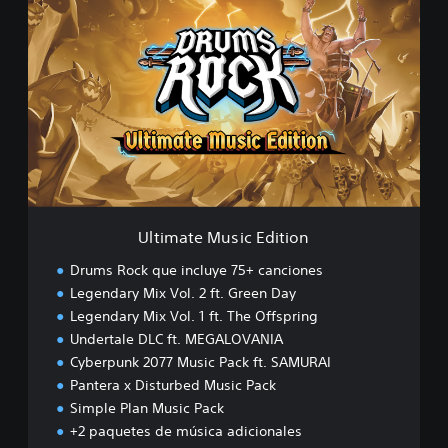
l
t
i
m
a
t
e
M
u
s
i
c
Ultimate Music Edition
E
d
Drums Rock que incluye 75+ canciones
i
Legendary Mix Vol. 2 ft. Green Day
t
Legendary Mix Vol. 1 ft. The Offspring
i
o
Undertale DLC ft. MEGALOVANIA
n
Cyberpunk 2077 Music Pack ft. SAMURAI
Pantera x Disturbed Music Pack
Simple Plan Music Pack
+2 paquetes de música adicionales