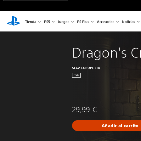
Tienda
PS5
Juegos
PS Plus
Accesorios
Noticias
Dragon's C
SEGA EUROPE LTD
PS4
29,99 €
Añadir al carrito