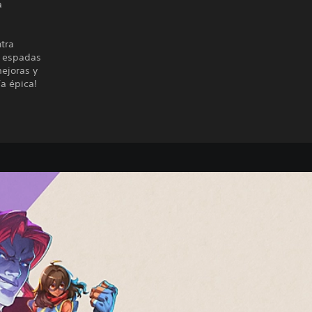
a
ntra
s espadas
mejoras y
a épica!