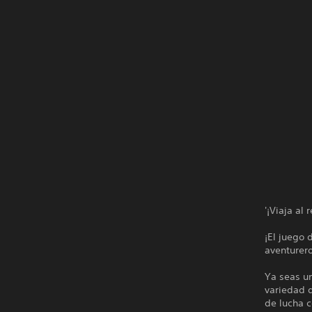
'¡Viaja al
¡El juego 
aventurero
Ya seas un
variedad d
de lucha 