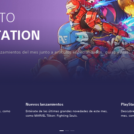
STO
TATION
nzamientos del mes junto a artículos especializados, guías y más.
Nuevos lanzamientos
PlaySta
s, como
Entérate de las últimas grandes novedades de este mes,
Descubre
como MARVEL Tōkon: Fighting Souls.
mes, com