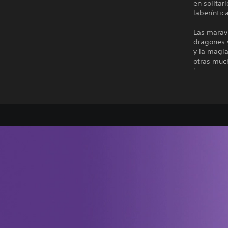
en solitar
laberíntic
Las maravi
dragones 
y la magia
otras much
'