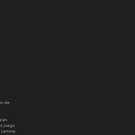
ón de
gran
co juego
l camino