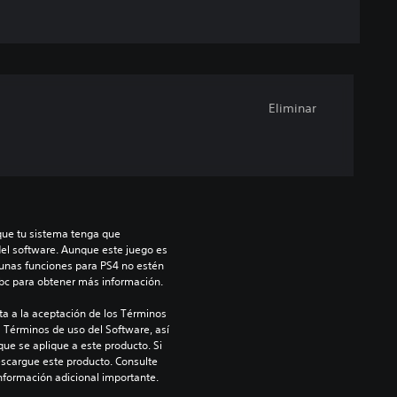
Eliminar
que tu sistema tenga que 
del software. Aunque este juego es 
unas funciones para PS4 no estén 
/bc para obtener más información.
a a la aceptación de los Términos 
s Términos de uso del Software, así 
ue se aplique a este producto. Si 
scargue este producto. Consulte 
información adicional importante.