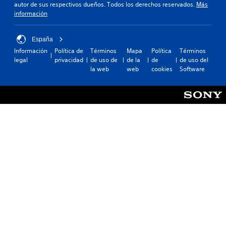
autor de sus respectivos dueños. Todos los derechos reservados.
Más
información
España
Información
Política de
Términos
Mapa
Política
Términos
legal
privacidad
de uso de
de la
de
de uso del
la web
web
cookies
Software