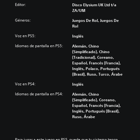
Editor:
Disco Elysium UK Ltd t/a
ZA/UM
Géneros:
Juegos De Rol, Juegos De
Rol
Voz en PS5:
Inglés
Idiomas de pantalla en PS5:
Alemán, Chino
(Simplificado), Chino
(Tradicional), Coreano,
Español, Francés (Francia),
Inglés, Polaco, Portugués
(Brasil), Ruso, Turco, Árabe
Voz en PS4:
Inglés
Idiomas de pantalla en PS4:
Alemán, Chino
(Simplificado), Coreano,
Español, Francés (Francia),
Inglés, Portugués (Brasil),
Ruso, Árabe
Para jugar a este juego en PS5, puede que tu sistema tenga 