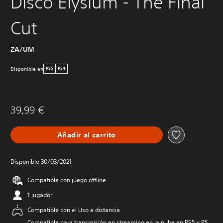
Disco Elysium - The Final
Cut
ZA/UM
Disponible en
PS5
PS4
39,99 €
Añadir al carrito
Disponible 30/03/2021
Compatible con juego offline
1 jugador
Compatible con el Uso a distancia
Compatible para transmisión en streaming en la nube en PS5 y PS