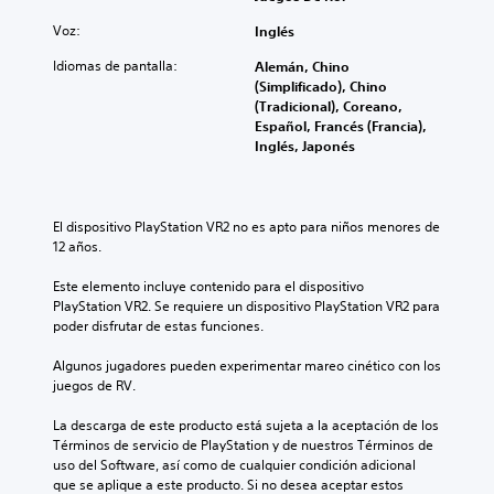
a
a
d
i
r
i
a
Voz:
Inglés
s
l
n
m
u
a
Idiomas de pantalla:
Alemán, Chino
f
e
a
i
(Simplificado), Chino
o
n
l
n
(Tradicional), Coreano,
r
t
i
f
Español, Francés (Francia),
m
e
z
o
Inglés, Japonés
a
o
a
r
c
d
c
m
i
e
i
a
ó
n
ó
c
n
t
El dispositivo PlayStation VR2 no es apto para niños menores de 
n
i
v
r
12 años.
f
ó
i
o
r
n
s
d
Este elemento incluye contenido para el dispositivo 
o
d
u
e
PlayStation VR2. Se requiere un dispositivo PlayStation VR2 para 
n
e
a
u
poder disfrutar de estas funciones.
t
l
l
n
a
t
t
l
Algunos jugadores pueden experimentar mareo cinético con los 
l
u
a
í
juegos de RV.
s
t
m
m
i
o
b
i
La descarga de este producto está sujeta a la aceptación de los 
n
r
i
t
Términos de servicio de PlayStation y de nuestros Términos de 
n
i
é
e
uso del Software, así como de cualquier condición adicional 
e
a
n
d
que se aplique a este producto. Si no desea aceptar estos 