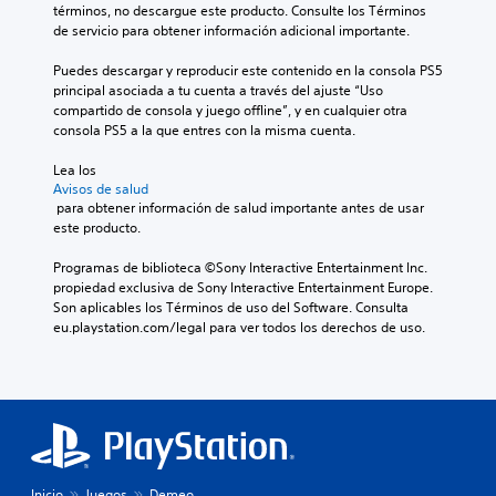
c
l
s
e
términos, no descargue este producto. Consulte los Términos 
e
d
e
t
de servicio para obtener información adicional importante.
s
e
c
i
i
j
o
e
Puedes descargar y reproducir este contenido en la consola PS5 
d
u
m
m
principal asociada a tu cuenta a través del ajuste “Uso 
a
e
u
p
compartido de consola y juego offline”, y en cualquier otra 
d
g
n
o
consola PS5 a la que entres con la misma cuenta.
d
o
i
.
e
e
c
Lea los 
u
n
Avisos de salud
a
s
S
c
 para obtener información de salud importante antes de usar 
a
a
u
e
este producto.
t
r
a
p
r
l
l
Programas de biblioteca ©Sony Interactive Entertainment Inc. 
u
a
a
q
propiedad exclusiva de Sony Interactive Entertainment Europe. 
v
e
s
u
Son aplicables los Términos de uso del Software. Consulta 
é
d
c
i
eu.playstation.com/legal para ver todos los derechos de uso.
s
e
o
e
d
j
m
r
e
u
u
m
a
n
g
o
u
i
m
a
d
c
e
r
i
a
n
s
o
c
t
o
i
Inicio
Juegos
Demeo