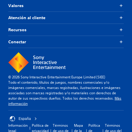
d
r
r
Valores
m
o
o
a
p
d
Atención al cliente
c
o
e
i
r
p
Recursos
ó
c
r
n
i
á
e
o
Conectar
c
s
n
t
p
a
i
e
n
c
c
a
í
l
a
f
g
P
© 2026 Sony Interactive Entertainment Europe Limited (SIEE)
i
u
u
Todo el contenido, títulos de juegos, nombres comerciales y/o
c
n
e
imágenes comerciales, marcas registradas, ilustraciones e imágenes
a
a
d
asociadas son marcas registradas y/o materiales con derechos de
p
s
e
autor de sus respectivos dueños. Todos los derechos reservados.
Más
a
o
s
información
r
p
a
a
c
c
o
i
c
España
t
o
e
Información
Política de
Términos
Mapa
Política
Términos
r
n
d
legal
privacidad
de uso de
de la
de
de uso del
o
e