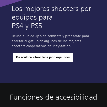
Los mejores shooters por
equipos para
PS4 y PS5
Reúne a un equipo de combate y prepárate para
apretar el gatillo en algunos de los mejores
shooters cooperativos de PlayStation.
Descubre shooters por equipos
Funciones de accesibilidad
C
R
R
C
o
e
e
h
n
a
c
a