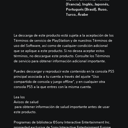
n
e
f
(Francia), Inglés, Japonés,
e
.
d
o
Portugués (Brasil), Ruso,
s
r
i
Turco, Árabe
e
m
a
p
S
a
n
u
e
c
e
t
n
i
La descarga de este producto está sujeta a la aceptación de los 
d
e
s
ó
Términos de servicio de PlayStation y de nuestros Términos de 
a
a
i
n
uso del Software, así como de cualquier condición adicional 
n
p
b
d
que se aplique a este producto. Si no desea aceptar estos 
o
u
e
i
términos, no descargue este producto. Consulte los Términos 
í
n
l
l
de servicio para obtener información adicional importante.
r
t
t
i
t
u
a
Puedes descargar y reproducir este contenido en la consola PS5 
o
d
t
principal asociada a tu cuenta a través del ajuste “Uso 
d
d
a
o
compartido de consola y juego offline”, y en cualquier otra 
o
o
d
r
consola PS5 a la que entres con la misma cuenta.
s
r
d
i
l
e
P
a
Lea los 
o
u
j
l
Avisos de salud
s
e
d
o
 para obtener información de salud importante antes de usar 
s
d
e
este producto.
y
o
e
j
s
n
s
u
Programas de biblioteca ©Sony Interactive Entertainment Inc. 
i
t
m
e
propiedad exclusiva de Sony Interactive Entertainment Europe. 