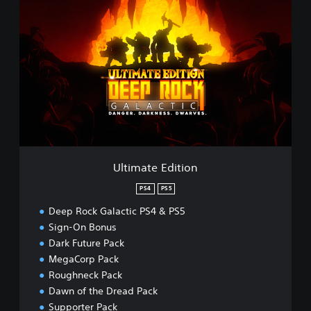
l
t
i
m
a
t
e
E
d
i
t
i
Ultimate Edition
o
n
PS4
PS5
Deep Rock Galactic PS4 & PS5
Sign-On Bonus
Dark Future Pack
MegaCorp Pack
Roughneck Pack
Dawn of the Dread Pack
Supporter Pack