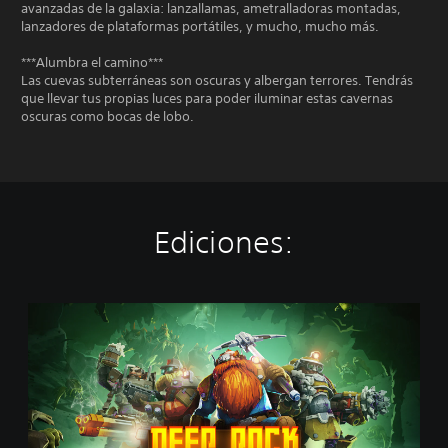
avanzadas de la galaxia: lanzallamas, ametralladoras montadas,
lanzadores de plataformas portátiles, y mucho, mucho más.
***Alumbra el camino***
Las cuevas subterráneas son oscuras y albergan terrores. Tendrás
que llevar tus propias luces para poder iluminar estas cavernas
oscuras como bocas de lobo.
Ediciones:
D
e
e
p
R
o
c
k