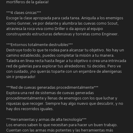
mortíferos de la galaxia!
***4 clases únicas***
Escoge la clase apropiada para cada tarea. Aniquila a los enemigos
como Gunner, ve por delante y alumbra las cuevas como Scout,
atraviesa la roca viva como Driller o da apoyo al equipo
construyendo estructuras defensivas y torretas como Engineer.
***Entornos totalmente destruibles***
Destruye todo lo que te rodea para alcanzar tu objetivo. No hay un
camino establecido, puedes completar la misión a tu manera.
Taladra en línea recta hasta llegar a tu objetivo o crea una intrincada
red de galerías para explorar tus alrededores: tú decides. Pero ve
con cuidado, ¡no querrás toparte con un enjambre de alienígenas
sin ir preparado!
***Red de cuevas generadas procedimentalmente***
Explora una red de sistemas de cuevas generadas
procedimentalmente y llenas de enemigos con los que luchar y
riquezas que recoger. Siempre hay algo nuevo que descubrir, y no
hay dos recorridos iguales.
***Herramientas y armas de alta tecnología***
Los enanos saben lo que necesitan para hacer un buen trabajo.
Cuentan con las armas más potentes y las herramientas más