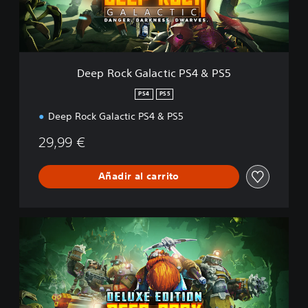
G
a
l
a
c
Deep Rock Galactic PS4 & PS5
t
i
PS4
PS5
c
Deep Rock Galactic PS4 & PS5
P
S
29,99 €
4
&
P
Añadir al carrito
S
5
D
e
l
u
x
e
E