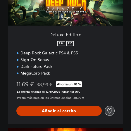
d
i
t
i
o
n
Deluxe Edition
PS4
PS5
Deep Rock Galactic PS4 & PS5
Sign-On Bonus
Dark Future Pack
MegaCorp Pack
11,69 €
38,99 €
Ahorra un 70 %
Rebajado del precio original de 38,99 €
La oferta finaliza el 12/8/2026 10:59 PM UTC
Precio más bajo en los últimos 30 días: 38,99 €
Añadir al carrito
U