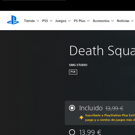
Tienda
PS5
Juegos
PS Plus
Accesorios
Noticias
Death Squ
SMG STUDIO
PS4
Incluido
13,99 €
Rebajado del p
Suscríbete a PlayStation Plus Ext
juego y a cientos de juegos más d
13,99 €