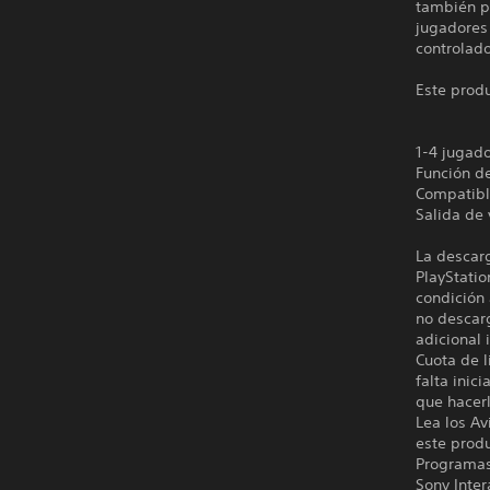
también pu
jugadores 
controlado
Este produ
1-4 jugad
Función d
Compatibl
Salida de
La descarg
PlayStatio
condición 
no descarg
adicional 
Cuota de l
falta inic
que hacerl
Lea los Av
este prod
Programas 
Sony Inter