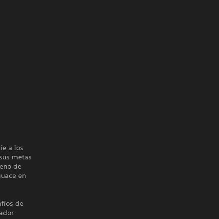
íe a los
 sus metas
leno de
guace en
fíos de
gador