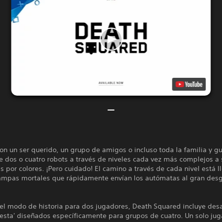
n un ser querido, un grupo de amigos o incluso toda la familia y gu
e dos o cuatro robots a través de niveles cada vez más complejos a
s por colores. ¡Pero cuidado! El camino a través de cada nivel está l
rampas mortales que rápidamente envían los autómatas al gran des
l modo de historia para dos jugadores, Death Squared incluye desa
iesta' diseñados específicamente para grupos de cuatro. Un solo ju