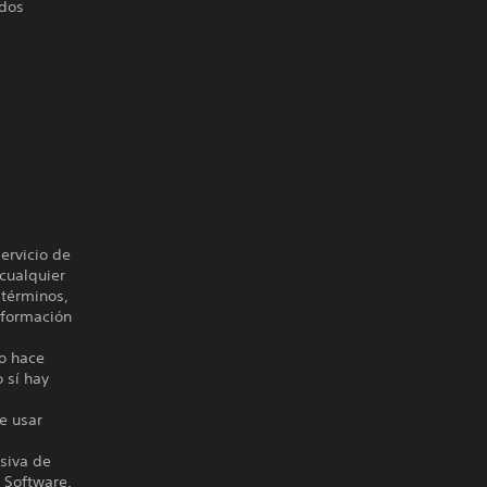
 dos
n
ervicio de
cualquier
 términos,
nformación
No hace
o sí hay
e usar
siva de
 Software.