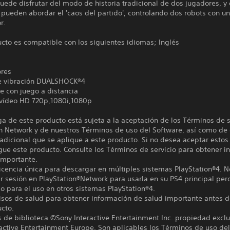
ede disfrutar del modo de historia tradicional de dos jugadores, y
pueden abordar el 'caos del partido', controlando dos robots con u
r.
cto es compatible con los siguientes idiomas; Inglés
ores
e vibración DUALSHOCK®4
e con juego a distancia
 vídeo HD 720p,1080i,1080p
a de este producto está sujeta a la aceptación de los Términos de s
n Network y de nuestros Términos de uso del Software, así como de 
adicional que se aplique a este producto. Si no desea aceptar estos
ue este producto. Consulte los Términos de servicio para obtener i
importante.
icencia única para descargar en múltiples sistemas PlayStation®4. 
iar sesión en PlayStation®Network para usarla en su PS4 principal per
o para el uso en otros sistemas PlayStation®4.
isos de salud para obtener información de salud importante antes d
ucto.
de biblioteca ©Sony Interactive Entertainment Inc. propiedad exclu
active Entertainment Europe. Son aplicables los Términos de uso del