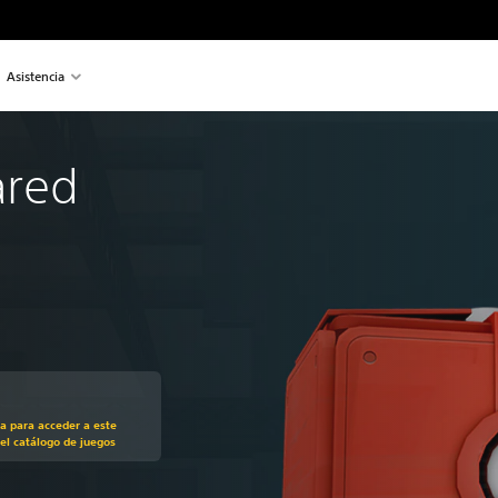
Asistencia
ared
recio original de 13,99 €
ra para acceder a este
el catálogo de juegos