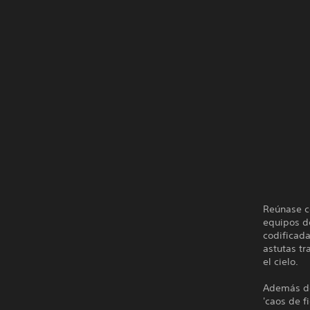
Reúnase co
equipos d
codificada
astutas t
el cielo.
Además de
'caos de f