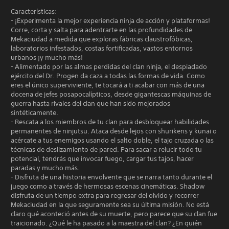
Características:
- ¡Experimenta la mejor experiencia ninja de acción y plataformas!
Corre, corta y salta para adentrarte en las profundidades de
Mekaciudad a medida que exploras fábricas claustrofóbicas,
laboratorios infestados, costas fortificadas, vastos entornos
urbanos ¡y mucho más!
- Alimentado por las almas perdidas del clan ninja, el despiadado
ejército del Dr. Progen da caza a todas las formas de vida. Como
eres el único superviviente, te tocará a ti acabar con más de una
docena de jefes posapocalípticos, desde gigantescas máquinas de
guerra hasta rivales del clan que han sido mejorados
sintéticamente.
- Rescata a los miembros de tu clan para desbloquear habilidades
permanentes de ninjutsu. Ataca desde lejos con shurikens y kunai o
acércate a tus enemigos usando el salto doble, el tajo cruzada o las
técnicas de deslizamiento de pared. Para sacar a relucir todo tu
potencial, tendrás que invocar fuego, cargar tus tajos, hacer
paradas y mucho más.
- Disfruta de una historia envolvente que se narra tanto durante el
juego como a través de hermosas escenas cinemáticas. Shadow
disfruta de un tiempo extra para regresar del olvido y recorrer
Mekaciudad en la que seguramente sea su última misión. No está
claro qué aconteció antes de su muerte, pero parece que su clan fue
traicionado. ¿Qué le ha pasado a la maestra del clan? ¿En quién