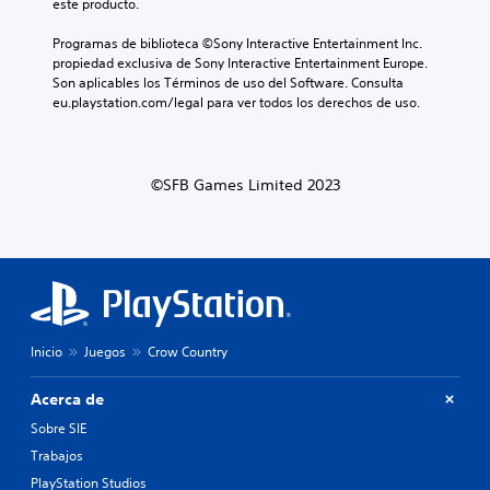
este producto.
r
s
s
e
i
a
Programas de biblioteca ©Sony Interactive Entertainment Inc. 
s
n
r
propiedad exclusiva de Sony Interactive Entertainment Europe. 
e
n
l
Son aplicables los Términos de uso del Software. Consulta 
n
e
o
eu.playstation.com/legal para ver todos los derechos de uso.
t
c
s
a
e
c
c
s
o
o
i
n
n
©SFB Games Limited 2023
d
t
u
a
r
n
d
o
t
d
l
a
e
e
m
u
s
a
s
d
ñ
a
e
o
r
l
Inicio
Juegos
Crow Country
d
l
j
e
o
u
Acerca de
l
s
e
e
c
g
Sobre SIE
t
o
o
Trabajos
r
n
e
a
t
n
PlayStation Studios