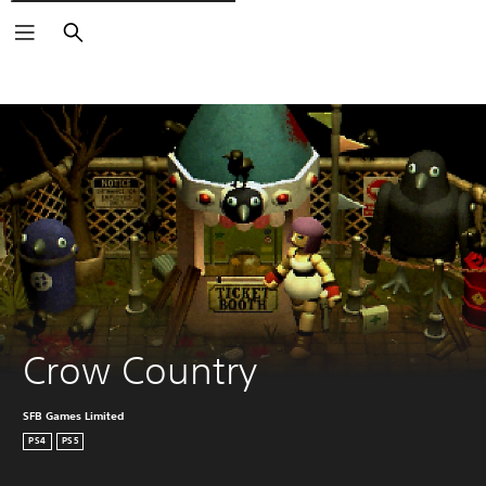
Buscar
Crow Country
SFB Games Limited
PS4
PS5