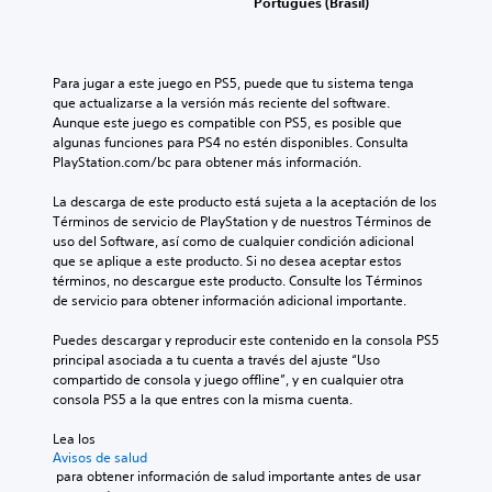
Portugués (Brasil)
u
c
o
a
t
s
l
i
d
i
l
e
z
Para jugar a este juego en PS5, puede que tu sistema tenga 
e
c
a
que actualizarse a la versión más reciente del software. 
s
c
Aunque este juego es compatible con PS5, es posible que 
o
i
algunas funciones para PS4 no estén disponibles. Consulta 
P
n
ó
PlayStation.com/bc para obtener más información.
u
t
n
e
r
f
La descarga de este producto está sujeta a la aceptación de los 
d
o
r
Términos de servicio de PlayStation y de nuestros Términos de 
e
l
o
uso del Software, así como de cualquier condición adicional 
s
e
n
que se aplique a este producto. Si no desea aceptar estos 
j
s
t
términos, no descargue este producto. Consulte los Términos 
u
a
de servicio para obtener información adicional importante.
g
P
l
a
u
(
Puedes descargar y reproducir este contenido en la consola PS5 
r
e
H
principal asociada a tu cuenta a través del ajuste “Uso 
a
d
U
compartido de consola y juego offline”, y en cualquier otra 
l
e
D
consola PS5 a la que entres con la misma cuenta.
j
s
)
u
r
s
Lea los 
e
e
Avisos de salud
e
g
v
 para obtener información de salud importante antes de usar 
p
o
i