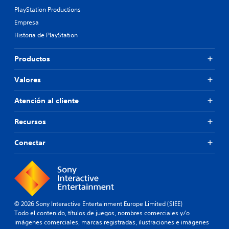
m
r
c
PlayStation Productions
á
o
u
s
Empresa
l
a
g
e
l
Historia de PlayStation
r
s
q
a
t
u
Productos
n
á
i
d
c
e
e
t
r
Valores
p
i
m
a
l
o
Atención al cliente
r
e
m
a
s
e
Recursos
q
.
n
u
t
e
Conectar
o
S
s
.
e
e
p
a
P
m
u
a
á
e
s
u
d
© 2026 Sony Interactive Entertainment Europe Limited (SIEE)
f
s
e
Todo el contenido, títulos de juegos, nombres comerciales y/o
á
a
j
imágenes comerciales, marcas registradas, ilustraciones e imágenes
c
d