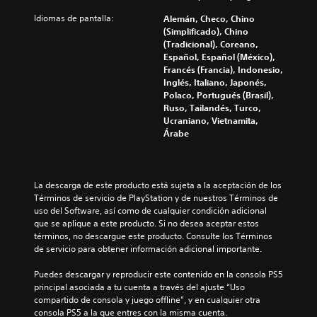
m
e
Idiomas de pantalla:
Alemán, Checo, Chino
p
j
(Simplificado), Chino
o
u
(Tradicional), Coreano,
r
g
Español, Español (México),
t
a
Francés (Francia), Indonesio,
a
r
Inglés, Italiano, Japonés,
n
Polaco, Portugués (Brasil),
s
t
Ruso, Tailandés, Turco,
i
e
Ucraniano, Vietnamita,
s
n
Árabe
p
c
a
o
r
n
a
t
La descarga de este producto está sujeta a la aceptación de los 
q
r
Términos de servicio de PlayStation y de nuestros Términos de 
u
o
uso del Software, así como de cualquier condición adicional 
e
l
que se aplique a este producto. Si no desea aceptar estos 
s
términos, no descargue este producto. Consulte los Términos 
e
e
de servicio para obtener información adicional importante.
a
s
m
t
Puedes descargar y reproducir este contenido en la consola PS5 
á
á
principal asociada a tu cuenta a través del ajuste “Uso 
s
c
compartido de consola y juego offline”, y en cualquier otra 
f
t
consola PS5 a la que entres con la misma cuenta.
á