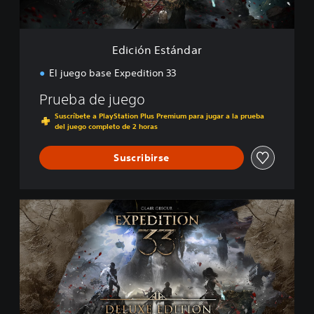
t
á
n
d
Edición Estándar
a
r
El juego base Expedition 33
Prueba de juego
Suscríbete a PlayStation Plus Premium para jugar a la prueba
del juego completo de 2 horas
Suscribirse
E
d
i
c
i
ó
n
D
e