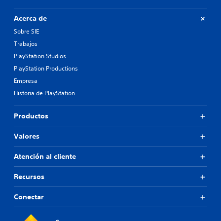
n
n
Acerca de
e
c
Sobre SIE
e
Trabajos
s
i
PlayStation Studios
d
PlayStation Productions
a
Empresa
d
d
Historia de PlayStation
e
u
Productos
s
a
r
Valores
l
o
Atención al cliente
s
c
Recursos
o
n
Conectar
t
r
o