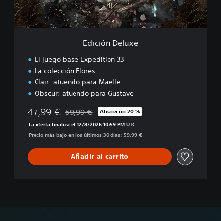
l
u
x
e
Edición Deluxe
El juego base Expedition 33
La colección Flores
Clair: atuendo para Maelle
Obscur: atuendo para Gustave
47,99 €
59,99 €
Ahorra un 20 %
Rebajado del precio original de 59,99 €
La oferta finaliza el 12/8/2026 10:59 PM UTC
Precio más bajo en los últimos 30 días: 59,99 €
Añadir al carrito