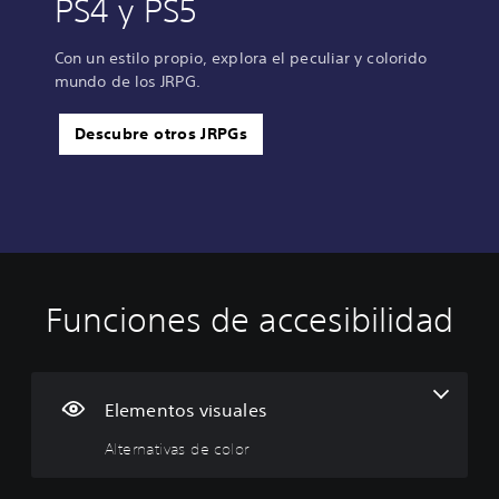
PS4 y PS5
Con un estilo propio, explora el peculiar y colorido
mundo de los JRPG.
Descubre otros JRPGs
Funciones de accesibilidad
A
S
S
l
u
e
t
b
p
e
t
u
r
í
e
Elementos visuales
n
t
d
Alternativas de color
a
u
e
t
l
j
i
o
u