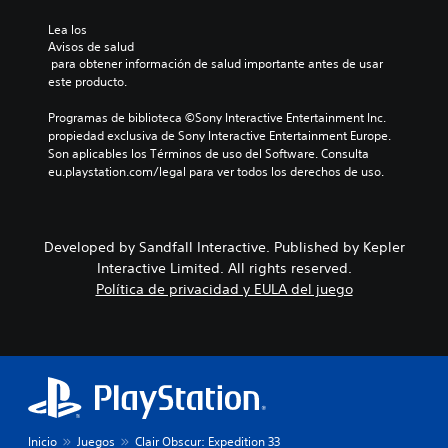
i
c
l
Lea los 
i
Avisos de salud
e
l
 para obtener información de salud importante antes de usar 
s
d
este producto.
i
P
s
u
Programas de biblioteca ©Sony Interactive Entertainment Inc. 
t
e
propiedad exclusiva de Sony Interactive Entertainment Europe. 
i
d
Son aplicables los Términos de uso del Software. Consulta 
n
e
eu.playstation.com/legal para ver todos los derechos de uso.
g
s
u
j
i
u
r
g
Developed by Sandfall Interactive. Published by Kepler
l
a
o
Interactive Limited. All rights reserved.
r
s
Política de privacidad y EULA del juego
a
.
l
j
u
e
g
o
s
i
Inicio
Juegos
Clair Obscur: Expedition 33