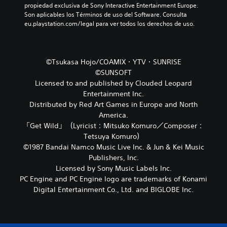
propiedad exclusiva de Sony Interactive Entertainment Europe. 
Son aplicables los Términos de uso del Software. Consulta 
eu.playstation.com/legal para ver todos los derechos de uso.
©Tsukasa Hojo/COAMIX・YTV・SUNRISE
©SUNSOFT
Licensed to and published by Clouded Leopard
Entertainment Inc.
Distributed by Red Art Games in Europe and North
America.
「Get Wild」（Lyricist：Mitsuko Komuro／Composer：
Tetsuya Komuro）
©1987 Bandai Namco Music Live Inc. & Jun & Kei Music
Publishers, Inc.
Licensed by Sony Music Labels Inc.
PC Engine and PC Engine logo are trademarks of Konami
Digital Entertainment Co., Ltd. and BIGLOBE Inc.