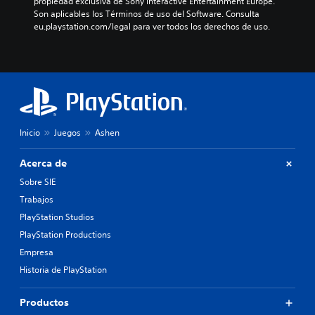
propiedad exclusiva de Sony Interactive Entertainment Europe. 
Son aplicables los Términos de uso del Software. Consulta 
eu.playstation.com/legal para ver todos los derechos de uso.
Inicio
Juegos
Ashen
Acerca de
Sobre SIE
Trabajos
PlayStation Studios
PlayStation Productions
Empresa
Historia de PlayStation
Productos