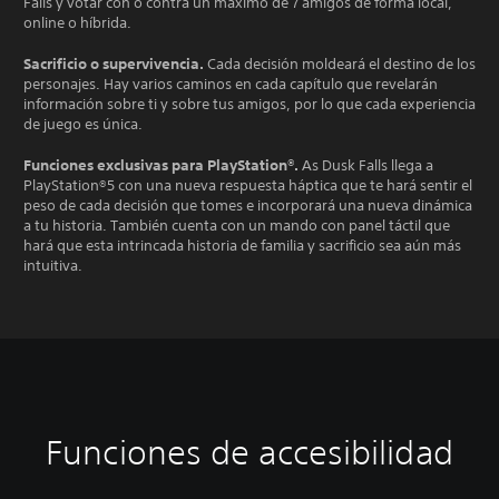
Falls y votar con o contra un máximo de 7 amigos de forma local,
online o híbrida.
Sacrificio o supervivencia.
Cada decisión moldeará el destino de los
personajes. Hay varios caminos en cada capítulo que revelarán
información sobre ti y sobre tus amigos, por lo que cada experiencia
de juego es única.
Funciones exclusivas para PlayStation®.
As Dusk Falls llega a
PlayStation®5 con una nueva respuesta háptica que te hará sentir el
peso de cada decisión que tomes e incorporará una nueva dinámica
a tu historia. También cuenta con un mando con panel táctil que
hará que esta intrincada historia de familia y sacrificio sea aún más
intuitiva.
Funciones de accesibilidad
T
C
S
R
D
T
e
o
e
e
i
r
x
n
p
a
f
a