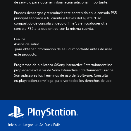
o
n
i
de servicio para obtener información adicional importante.
d
e
s
n
í
u
t
j
f
Puedes descargar y reproducir este contenido en la consola PS5 
t
c
r
o
o
principal asociada a tu cuenta a través del ajuste “Uso 
i
i
a
y
r
compartido de consola y juego offline”, y en cualquier otra 
r
d
m
s
m
consola PS5 a la que entres con la misma cuenta.
e
o
á
t
a
l
s
s
i
c
Lea los 
n
g
c
i
L
Avisos de salud
i
r
k
ó
o
 para obtener información de salud importante antes de usar 
v
a
.
n
s
este producto.
e
n
v
s
l
d
i
u
Programas de biblioteca ©Sony Interactive Entertainment Inc. 
d
S
e
s
b
propiedad exclusiva de Sony Interactive Entertainment Europe. 
e
e
p
u
t
Son aplicables los Términos de uso del Software. Consulta 
d
a
p
a
í
eu.playstation.com/legal para ver todos los derechos de uso.
e
r
u
l
t
s
a
e
e
u
a
q
d
s
l
f
u
e
o
e
í
e
n
s
j
o
s
c
s
u
p
e
i
e
a
g
a
a
p
r
Inicio
Juegos
As Dusk Falls
a
m
l
r
a
á