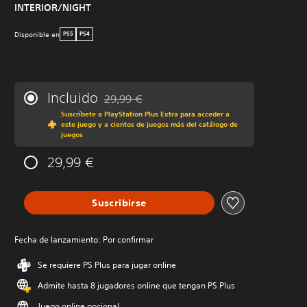
INTERIOR/NIGHT
Disponible en
PS5
PS4
Incluido
29,99 €
Rebajado del precio original de 29,99 €
Suscríbete a PlayStation Plus Extra para acceder a
este juego y a cientos de juegos más del catálogo de
juegos
29,99 €
Suscribirse
Fecha de lanzamiento: Por confirmar
Se requiere PS Plus para jugar online
Admite hasta 8 jugadores online que tengan PS Plus
Juego online opcional