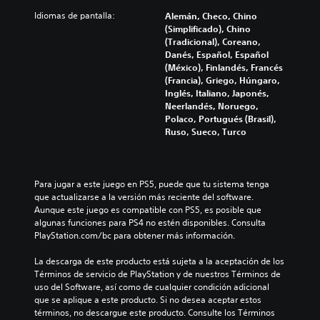
c
s
o
)
p
u
Idiomas de pantalla:
Alemán, Checo, Chino
u
s
s
c
a
(Simplificado), Chino
b
e
s
i
l
(Tradicional), Coreano,
t
p
i
o
q
Danés, Español, Español
i
r
n
m
u
(México), Finlandés, Francés
t
e
e
p
i
(Francia), Griego, Húngaro,
u
s
s
e
l
Inglés, Italiano, Japonés,
l
e
d
r
Neerlandés, Noruego,
i
a
n
e
t
Polaco, Portugués (Brasil),
d
f
t
s
e
Ruso, Sueco, Turco
o
i
a
e
x
.
c
c
n
t
o
a
s
o
n
d
i
S
c
Para jugar a este juego en PS5, puede que tu sistema tenga 
u
b
o
u
o
que actualizarse a la versión más reciente del software. 
n
i
s
n
b
Aunque este juego es compatible con PS5, es posible que 
t
l
t
algunas funciones para PS4 no estén disponibles. Consulta 
t
P
a
i
e
PlayStation.com/bc para obtener más información.
í
u
m
d
x
e
t
a
a
t
La descarga de este producto está sujeta a la aceptación de los 
d
u
ñ
d
u
Términos de servicio de PlayStation y de nuestros Términos de 
e
o
l
d
a
uso del Software, así como de cualquier condición adicional 
s
d
o
e
l
que se aplique a este producto. Si no desea aceptar estos 
r
e
l
s
e
términos, no descargue este producto. Consulte los Términos 
e
l