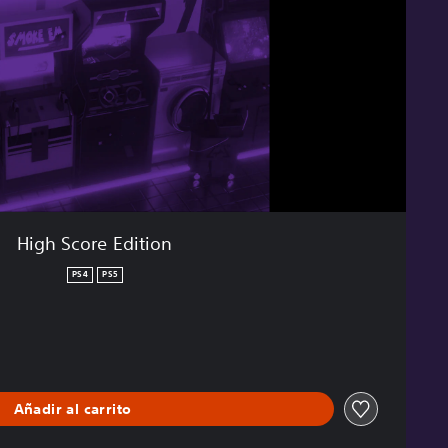
High Score Edition
PS4
PS5
Añadir al carrito