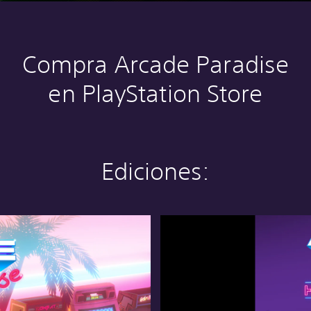
Compra Arcade Paradise
en PlayStation Store
Ediciones:
H
i
g
h
S
c
o