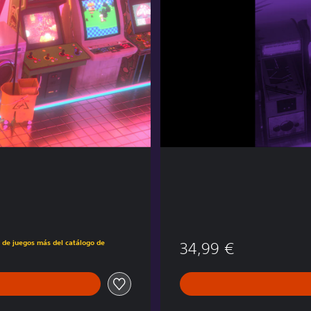
r
e
E
d
i
t
i
o
n
s de juegos más del catálogo de
34,99 €