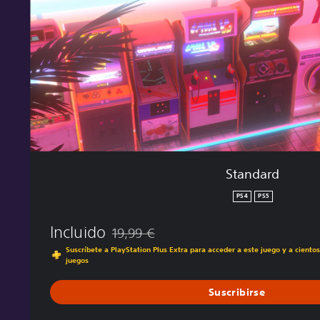
d
Standard
PS4
PS5
Incluido
19,99 €
Rebajado del precio original de 19,99 €
Suscríbete a PlayStation Plus Extra para acceder a este juego y a ciento
juegos
Suscribirse