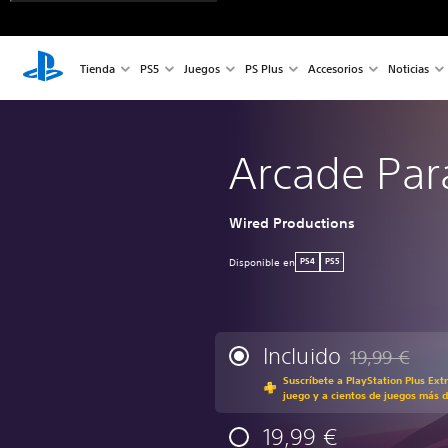
Tienda
PS5
Juegos
PS Plus
Accesorios
Noticias
Arcade Par
Wired Productions
Disponible en
PS4
PS5
Incluido
19,99 €
Rebajado del p
Suscríbete a PlayStation Plus Ext
juego y a cientos de juegos más d
19,99 €