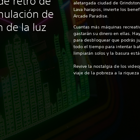
de retro de
aletargada ciudad de Grindston
Lava harapos, invierte los benef
imulación de
Arcade Paradise.
 de la luz
Cuantas más máquinas recreativ
gastarán su dinero en ellas. Ha
para desbloquear que podrás ju
todo el tiempo para intentar bat
limpiarán solos y la basura est
Revive la nostalgia de los vide
viaje de la pobreza a la riqueza