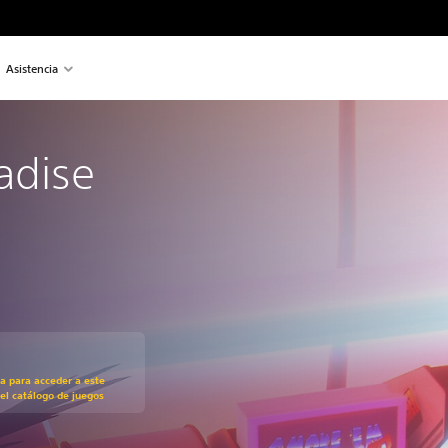
Asistencia
adise
recio original de 19,99 €
ra para acceder a este
el catálogo de juegos