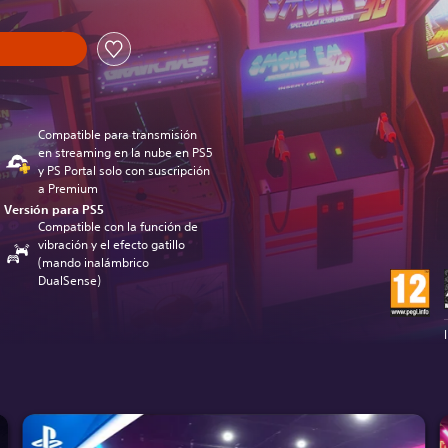
Compatible para transmisión
en streaming en la nube en PS5
y PS Portal solo con suscripción
a Premium
Versión para PS5
Compatible con la función de
vibración y el efecto gatillo
(mando inalámbrico
DualSense)