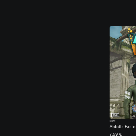
PS5
NIVEL
Abiotic Facto
7,99 €