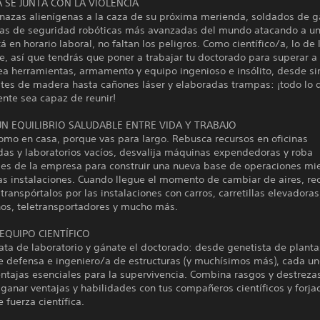
A SE JUNTA CON LA VIOLENCIA
azas alienígenas a la caza de su próxima merienda, soldados de gat
rzas de seguridad robóticas más avanzadas del mundo atacando a un
á en horario laboral, no faltan los peligros. Como científico/a, lo de 
te, así que tendrás que poner a trabajar tu doctorado para superar a
rea herramientas, armamento y equipo ingenioso e insólito, desde s
ates de madera hasta cañones láser y elaboradas trampas: ¡todo lo 
nte sea capaz de reunir!
N EQUILIBRIO SALUDABLE ENTRE VIDA Y TRABAJO
omo en casa, porque vas para largo. Rebusca recursos en oficinas
as y laboratorios vacíos, desvalija máquinas expendedoras y roba
es de la empresa para construir una nueva base de operaciones mi
as instalaciones. Cuando llegue el momento de cambiar de aires, re
 transpórtalos por las instalaciones con carros, carretillas elevadoras
nos, teletransportadores y mucho más.
EQUIPO CIENTÍFICO
ata de laboratorio y gánate el doctorado: desde genetista de planta
e defensa e ingeniero/a de estructuras (y muchísimos más), cada un
ntajas esenciales para la supervivencia. Combina rasgos y destreza
 ganar ventajas y habilidades con tus compañeros científicos y forja
 fuerza científica.