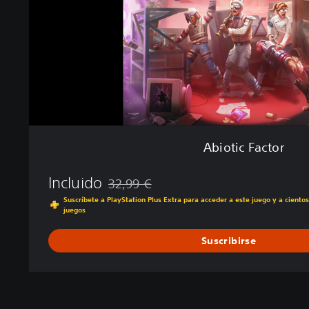
a
c
t
o
r
Abiotic Factor
Incluido
32,99 €
Rebajado del precio original de 32,99 €
Suscríbete a PlayStation Plus Extra para acceder a este juego y a ciento
juegos
Suscribirse