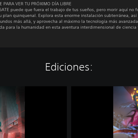
E PARA VER TU PRÓXIMO DÍA LIBRE
GATE puede que fuera el trabajo de tus sueños, pero morir aquí no 
u plan quinquenal. Explora esta enorme instalación subterránea, as
ndos más allá, y aprovecha al máximo la tecnología más avanzada
a para la humanidad en esta aventura interdimensional de ciencia f
Ediciones:
S
u
p
p
o
r
t
e