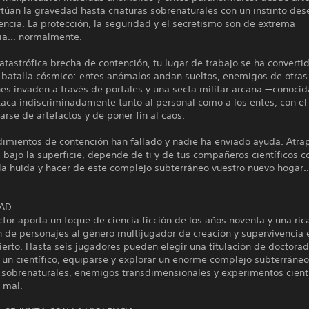
túan la gravedad hasta criaturas sobrenaturales con un instinto de
lencia. La protección, la seguridad y el secretismo son de extrema
ia... normalmente.
atastrófica brecha de contención, tu lugar de trabajo se ha converti
batalla cósmico: entes anómalos andan sueltos, enemigos de otras
es invaden a través de portales y una secta militar arcana —conoci
aca indiscriminadamente tanto al personal como a los entes, con el 
rse de artefactos y de poner fin al caos.
dimientos de contención han fallado y nadie ha enviado ayuda. Atra
 bajo la superficie, depende de ti y de tus compañeros científicos c
 la huida y hacer de este complejo subterráneo vuestro nuevo hogar..
DAD
ctor aporta un toque de ciencia ficción de los años noventa y una ric
 de personajes al género multijugador de creación y supervivencia 
rto. Hasta seis jugadores pueden elegir una titulación de doctorad
 un científico, equiparse y explorar un enorme complejo subterráneo
s sobrenaturales, enemigos transdimensionales y experimentos cient
 mal.