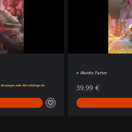
r
'
s
E
d
i
t
i
o
n
Abiotic Factor
s de juegos más del catálogo de
39,99 €