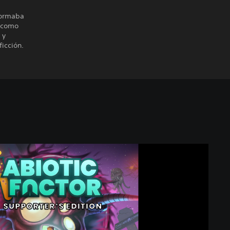
formaba
í como
 y
icción.