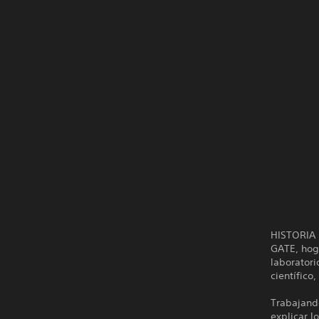
HISTORIA
GATE, hog
laborator
científico
Trabajand
explicar l