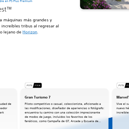
ble en PS Plus Premium
est™
enta máquinas más grandes y
increíbles tribus al regresar al
ro lejano de
Horizon
.
Gran Turismo 7
Marvel'
iudad de
Piloto competitivo o casual, coleccionista, aficionado a
Vive el 
eador
las modificaciones, diseñador de apariencias o fotógrafo:
nuevo hé
ark
encuentra tu camino con una colección impresionante
increíbl
de modos de juego, incluidos los favoritos de los
fanáticos, como Campaña de GT, Arcade y Escuela de
manejo.