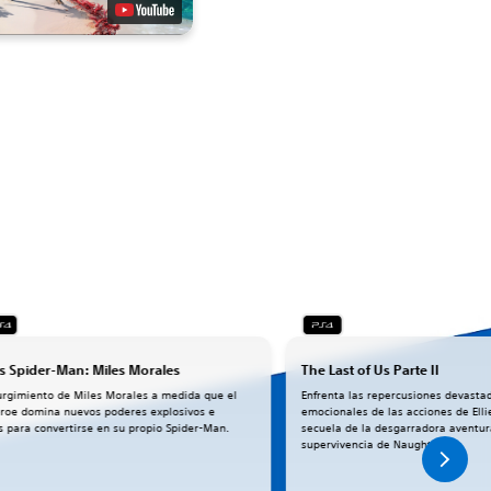
s Spider-Man: Miles Morales
The Last of Us Parte II
surgimiento de Miles Morales a medida que el
Enfrenta las repercusiones devastad
roe domina nuevos poderes explosivos e
emocionales de las acciones de Ell
es para convertirse en su propio Spider-Man.
secuela de la desgarradora aventur
supervivencia de Naughty Dog.