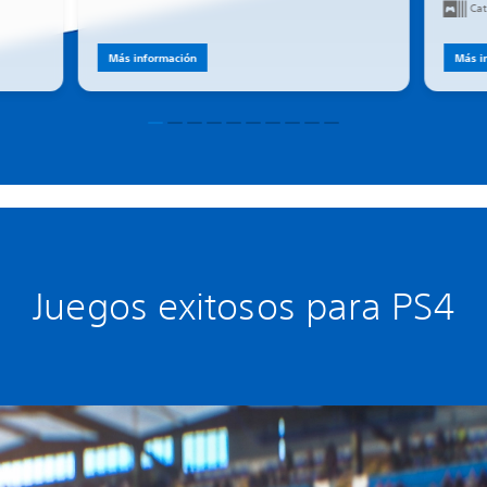
Cat
Más información
Más i
Juegos exitosos para PS4