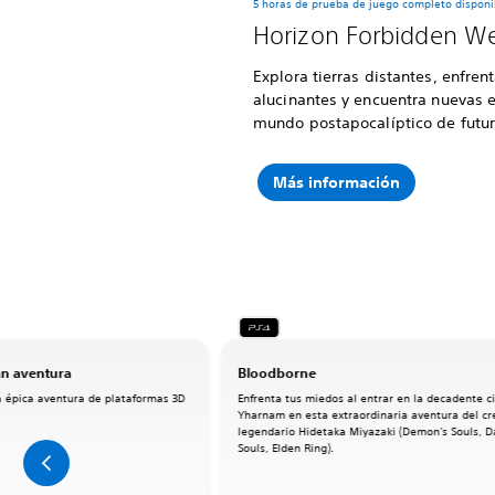
5 horas de prueba de juego completo disponi
Horizon Forbidden W
Explora tierras distantes, enfr
alucinantes y encuentra nuevas e 
mundo postapocalíptico de futu
Más información
an aventura
Bloodborne
a épica aventura de plataformas 3D
Enfrenta tus miedos al entrar en la decadente c
Yharnam en esta extraordinaria aventura del cr
legendario Hidetaka Miyazaki (Demon's Souls, D
Souls, Elden Ring).