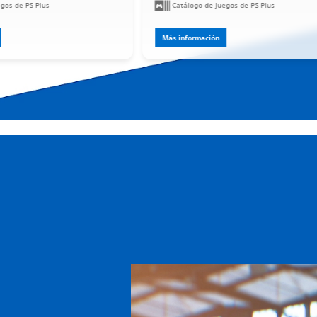
gos de PS Plus
Catálogo de juegos de PS Plus
Más información