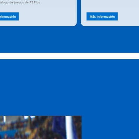
álogo de juegos de PS Plus
nformación
Más información