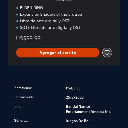
T
ELDEN RING
E
Expansión Shadow of the Erdtree
Libro de arte digital y OST
SOTE Libro de arte digital y OST
US$99.99
Agregar al carrito
Plataforma:
PS4, PS5
Lanzamiento:
25/2/2022
Editor:
Bandai Namco
Entertainment America Inc.
Géneros:
Juegos De Rol