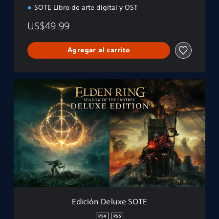
SOTE Libro de arte digital y OST
US$49.99
Agregar al carrito
E
d
i
c
i
ó
n
D
e
l
u
x
e
Edición Deluxe SOTE
S
O
PS4
PS5