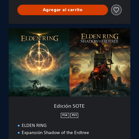
Agregar al carrito
E
d
i
c
i
ó
n
S
O
T
E
Edición SOTE
PS4
PS5
ELDEN RING
Expansión Shadow of the Erdtree