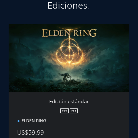
Ediciones:
E
d
i
c
i
ó
n
e
s
t
á
n
d
Edición estándar
a
r
PS4
PS5
ELDEN RING
US$59.99