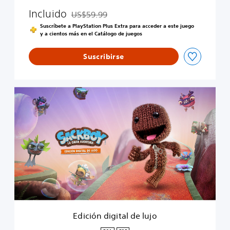
Incluido
US$59.99
Rebajado del precio original de US$59.99
Suscríbete a PlayStation Plus Extra para acceder a este juego
y a cientos más en el Catálogo de juegos
Suscribirse
E
d
i
c
i
ó
n
d
i
g
i
t
a
Edición digital de lujo
l
d