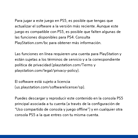
t
o
d
e
e
n
i
g
l
o
v
o
o
i
i
e
Para jugar a este juego en PS5, es posible que tengas que 
s
n
d
l
actualizar el software a la versión más reciente. Aunque este 
c
c
u
i
juego es compatible con PS5, es posible que falten algunas de 
o
l
a
g
las funciones disponibles para PS4. Consulta 
n
u
l
i
PlayStation.com/bc para obtener más información.
t
y
e
e
r
e
s
n
Las funciones en línea requieren una cuenta para PlayStation y 
o
d
.
d
están sujetas a los términos de servicio y a la correspondiente 
l
i
o
política de privacidad (playstation.com/Terms y 
e
á
u
playstation.com/legal/privacy-policy).
s
A
l
n
d
u
o
n
El software está sujeto a licencia 
e
g
d
i
(us.playstation.com/softwarelicense/sp).
l
o
i
v
j
h
e
o
Puedes descargar y reproducir este contenido en la consola PS5 
u
a
l
3
principal asociada a tu cuenta (a través de la configuración de 
e
b
d
“Uso compartido de consola y juego offline”) y en cualquier otra 
D
g
l
e
consola PS5 a la que entres con tu misma cuenta.
o
P
a
d
.
u
d
i
e
o
f
d
.
i
I