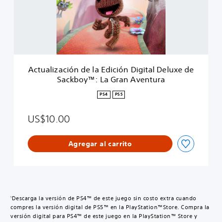
i
z
a
c
i
ó
n
Actualización de la Edición Digital Deluxe de
d
Sackboy™: La Gran Aventura
e
l
PS4
PS5
a
E
US$10.00
d
i
c
Agregar al carrito
i
ó
n
D
i
g
Descarga la versión de PS4™ de este juego sin costo extra cuando
1
i
compres la versión digital de PS5™ en la PlayStation™Store. Compra la
t
versión digital para PS4™ de este juego en la PlayStation™ Store y