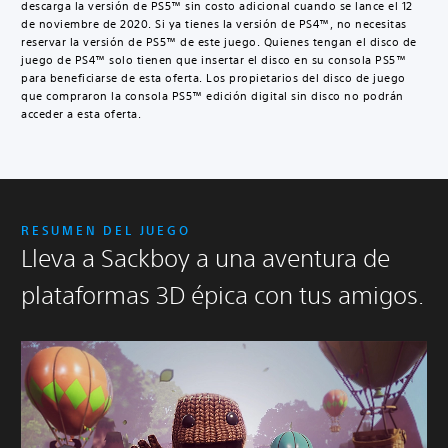
a
descarga la versión de PS5™ sin costo adicional cuando se lance el 12
l
de noviembre de 2020. Si ya tienes la versión de PS4™, no necesitas
D
reservar la versión de PS5™ de este juego. Quienes tengan el disco de
e
juego de PS4™ solo tienen que insertar el disco en su consola PS5™
l
para beneficiarse de esta oferta. Los propietarios del disco de juego
que compraron la consola PS5™ edición digital sin disco no podrán
u
acceder a esta oferta.
x
e
d
e
S
a
c
RESUMEN DEL JUEGO
k
Lleva a Sackboy a una aventura de
b
o
plataformas 3D épica con tus amigos.
y
™
:
L
a
G
r
a