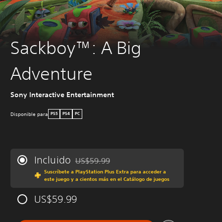
Sackboy™: A Big
Adventure
Sony Interactive Entertainment
Disponible para
PS5
PS4
PC
Incluido
US$59.99
Rebajado del precio original de US$59.99
Suscríbete a PlayStation Plus Extra para acceder a
este juego y a cientos más en el Catálogo de juegos
US$59.99