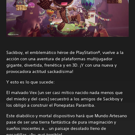
n
A
v
e
n
t
u
r
a
Sackboy, el emblemático héroe de PlayStation®, vuelve a la
acción con una aventura de plataformas multijugador
gigante, divertida, frenética y en 3D. ¡Y con una nueva y
provocadora actitud sackadísima!
Y esto es lo que sucede:
El malvado Vex (un ser casi mítico nacido nada menos que
del miedo y del caos) secuestró a los amigos de Sackboy y
los obligó a construir el Ponepatas Pararriba.
Este diabólico y mortal dispositivo hará que Mundo Artesano
pase de ser una tierra fantástica de pura imaginación y
sueños inocentes a... un paisaje desolado lleno de
pesadillas. ¡Ay, qué terrible!