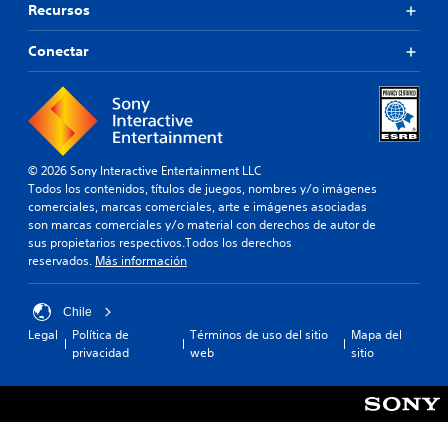
i
t
Recursos
E
i
o
a
l
d
p
b
d
o
Conectar
a
i
.
l
r
á
e
a
l
(
R
q
o
b
u
e
g
á
e
c
o
s
s
© 2026 Sony Interactive Entertainment LLC
o
h
e
i
Todos los contenidos, títulos de juegos, nombres y/o imágenes
a
r
p
comerciales, marcas comerciales, arte e imágenes asociadas
c
b
d
u
son marcas comerciales y/o material con derechos de autor de
a
l
a
e
sus propietarios respectivos.Todos los derechos
a
)
t
d
reservados.
Más información
d
S
o
a
o
e
r
n
d
o
o
i
Chile
e
f
í
o
Legal
Política de
Términos de uso del sitio
Mapa del
l
r
r
privacidad
web
sitio
s
j
e
l
u
d
c
o
e
e
e
s
g
c
n
s
o
o
a
o
e