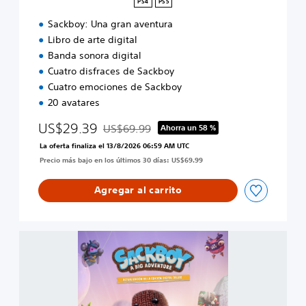
PS4
PS5
e
Sackboy: Una gran aventura
l
u
Libro de arte digital
j
Banda sonora digital
o
Cuatro disfraces de Sackboy
Cuatro emociones de Sackboy
20 avatares
US$29.39
US$69.99
Ahorra un 58 %
Rebajado del precio original de US$69.99
La oferta finaliza el 13/8/2026 06:59 AM UTC
Precio más bajo en los últimos 30 días: US$69.99
Agregar al carrito
A
c
t
u
a
l