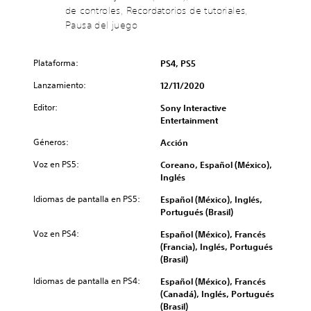
s
c
u
de controles, Recordatorios de tutoriales,
e
i
i
c
s
Pausa del juego
n
a
i
p
s
r
r
e
u
l
e
r
Plataforma:
PS4, PS5
b
o
l
s
t
s
d
Lanzamiento:
12/11/2020
o
í
v
e
n
t
o
s
Editor:
Sony Interactive
a
u
l
a
Entertainment
l
l
ú
f
i
o
m
í
Géneros:
Acción
z
s
e
o
a
p
Voz en PS5:
Coreano, Español (México),
n
g
r
o
Inglés
e
e
í
r
s
n
n
Idiomas de pantalla en PS5:
Español (México), Inglés,
q
d
e
t
Portugués (Brasil)
u
e
r
e
e
a
a
Voz en PS4:
Español (México), Francés
g
e
u
l
(Francia), Inglés, Portugués
r
l
d
d
(Brasil)
a
j
i
e
m
u
o
l
Idiomas de pantalla en PS4:
Español (México), Francés
e
e
i
j
(Canadá), Inglés, Portugués
n
g
n
u
(Brasil)