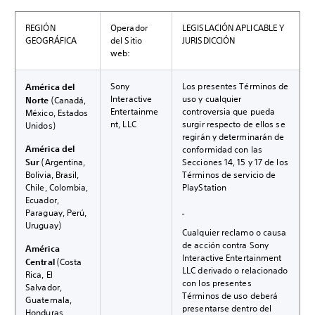
REGIÓN
Operador
LEGISLACIÓN APLICABLE Y
GEOGRÁFICA
del Sitio
JURISDICCIÓN
web:
Sony
Los presentes Términos de
América del
Interactive
uso y cualquier
Norte
(Canadá,
Entertainme
controversia que pueda
México, Estados
nt, LLC
surgir respecto de ellos se
Unidos)
regirán y determinarán de
América del
conformidad con las
Sur
(Argentina,
Secciones 14, 15 y 17 de los
Bolivia, Brasil,
Términos de servicio de
Chile, Colombia,
PlayStation
Ecuador,
Paraguay, Perú,
Uruguay)
Cualquier reclamo o causa
de acción contra Sony
América
Interactive Entertainment
Central
(Costa
LLC derivado o relacionado
Rica, El
con los presentes
Salvador,
Términos de uso deberá
Guatemala,
presentarse dentro del
Honduras,