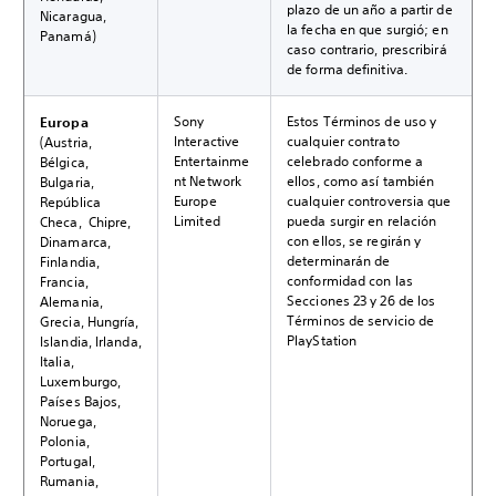
plazo de un año a partir de
Nicaragua,
la fecha en que surgió; en
Panamá)
caso contrario, prescribirá
de forma definitiva.
Sony
Estos Términos de uso y
Europa
Interactive
cualquier contrato
(Austria,
Entertainme
celebrado conforme a
Bélgica,
nt Network
ellos, como así también
Bulgaria,
Europe
cualquier controversia que
República
Limited
pueda surgir en relación
Checa, Chipre,
con ellos, se regirán y
Dinamarca,
determinarán de
Finlandia,
conformidad con las
Francia,
Secciones 23 y 26 de los
Alemania,
Términos de servicio de
Grecia, Hungría,
PlayStation
Islandia, Irlanda,
Italia,
Luxemburgo,
Países Bajos,
Noruega,
Polonia,
Portugal,
Rumania,