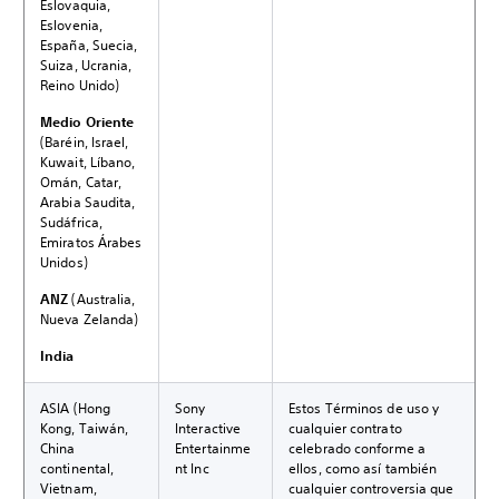
Eslovaquia,
Eslovenia,
España, Suecia,
Suiza, Ucrania,
Reino Unido)
Medio Oriente
(Baréin, Israel,
Kuwait, Líbano,
Omán, Catar,
Arabia Saudita,
Sudáfrica,
Emiratos Árabes
Unidos)
ANZ
(Australia,
Nueva Zelanda)
India
ASIA (Hong
Sony
Estos Términos de uso y
Kong, Taiwán,
Interactive
cualquier contrato
China
Entertainme
celebrado conforme a
continental,
nt Inc
ellos, como así también
Vietnam,
cualquier controversia que