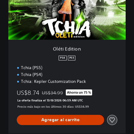
E
d
i
t
i
o
n
Oléti Edition
PS4
PS5
Tchia (PS5)
Tchia (PS4)
Tchia: Kepler Customization Pack
US$8.74
US$34.99
Ahorra un 75 %
Rebajado del precio original de US$34.99
La oferta finaliza el 13/8/2026 06:59 AM UTC
Precio más bajo en los últimos 30 días: US$34.99
Agregar al carrito