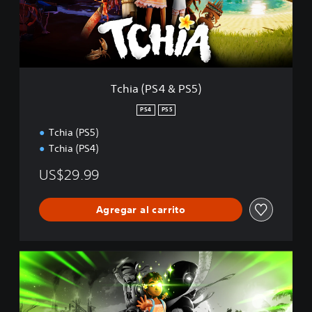
P
S
4
&
P
S
5
Tchia (PS4 & PS5)
)
PS4
PS5
Tchia (PS5)
Tchia (PS4)
US$29.99
Agregar al carrito
O
l
é
t
i