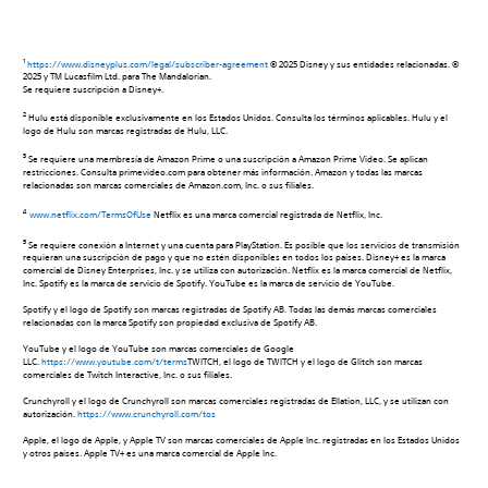
1
https://www.disneyplus.com/legal/subscriber-agreement
© 2025 Disney y sus entidades relacionadas. ©
2025 y TM Lucasfilm Ltd. para The Mandalorian.
Se requiere suscripción a Disney+.
2
Hulu está disponible exclusivamente en los Estados Unidos. Consulta los términos aplicables. Hulu y el
logo de Hulu son marcas registradas de Hulu, LLC.
3
Se requiere una membresía de Amazon Prime o una suscripción a Amazon Prime Video. Se aplican
restricciones. Consulta primevideo.com para obtener más información. Amazon y todas las marcas
relacionadas son marcas comerciales de Amazon.com, Inc. o sus filiales.
4
www.netflix.com/TermsOfUse
Netflix es una marca comercial registrada de Netflix, Inc.
5
Se requiere conexión a Internet y una cuenta para PlayStation. Es posible que los servicios de transmisión
requieran una suscripción de pago y que no estén disponibles en todos los países. Disney+ es la marca
comercial de Disney Enterprises, Inc. y se utiliza con autorización. Netflix es la marca comercial de Netflix,
Inc. Spotify es la marca de servicio de Spotify. YouTube es la marca de servicio de YouTube.
Spotify y el logo de Spotify son marcas registradas de Spotify AB. Todas las demás marcas comerciales
relacionadas con la marca Spotify son propiedad exclusiva de Spotify AB.
YouTube y el logo de YouTube son marcas comerciales de Google
LLC.
https://www.youtube.com/t/terms
TWITCH, el logo de TWITCH y el logo de Glitch son marcas
comerciales de Twitch Interactive, Inc. o sus filiales.
Crunchyroll y el logo de Crunchyroll son marcas comerciales registradas de Ellation, LLC, y se utilizan con
autorización.
https://www.crunchyroll.com/tos
Apple, el logo de Apple, y Apple TV son marcas comerciales de Apple Inc. registradas en los Estados Unidos
y otros países. Apple TV+ es una marca comercial de Apple Inc.