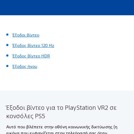
Έξοδοι βίντεο
Έξοδος βίντεο 120 Hz
Έξοδος βίντεο HDR
Έξοδος ήχου
Έξοδοι βίντεο για το PlayStation VR2 σε
κονσόλες PS5
Αυτό που βλέπετε στην οθόνη κοινωνικής δικτύωσης (η
εικόνα που εμφανίζεται στην τηλεόρασή σας όταν