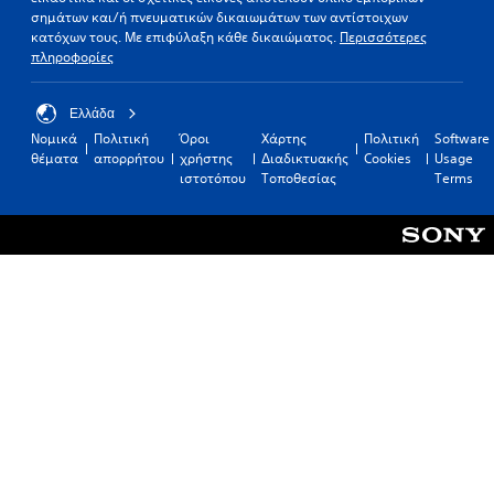
σημάτων και/ή πνευματικών δικαιωμάτων των αντίστοιχων
κατόχων τους. Με επιφύλαξη κάθε δικαιώματος.
Περισσότερες
πληροφορίες
Ελλάδα
Νομικά
Πολιτική
Όροι
Χάρτης
Πολιτική
Software
θέματα
απορρήτου
χρήστης
Διαδικτυακής
Cookies
Usage
ιστοτόπου
Τοποθεσίας
Terms