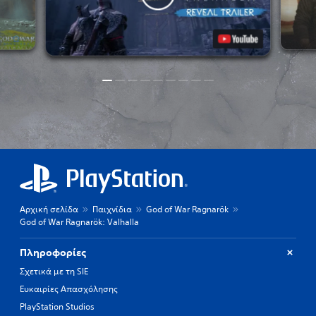
Αρχική σελίδα
Παιχνίδια
God of War Ragnarök
God of War Ragnarök: Valhalla
Πληροφορίες
Σχετικά με τη SIE
Ευκαιρίες Απασχόλησης
PlayStation Studios