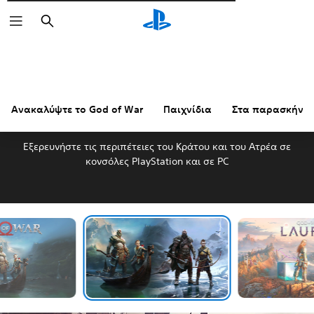
Αναζήτηση
Ανακαλύψτε το God of War
Παιχνίδια
Στα παρασκήνια
ΑΝΑΚΑΛΥΨΤΕ ΤΟ GOD OF WAR
Εξερευνήστε τις περιπέτειες του Κράτου και του Ατρέα σε
κονσόλες PlayStation και σε PC