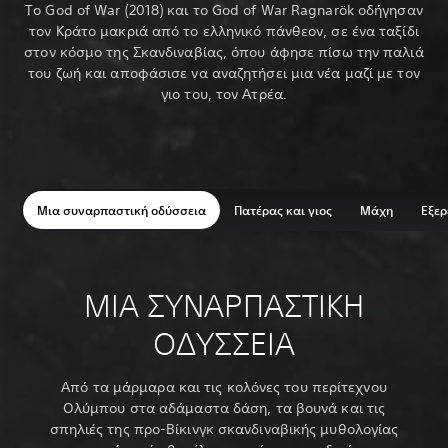
Το God of War (2018) και το God of War Ragnarök οδήγησαν
τον Κράτο μακριά από το ελληνικό πάνθεον, σε ένα ταξίδι
στον κόσμο της Σκανδιναβίας, όπου άφησε πίσω την παλιά
του ζωή και αποφάσισε να αναζητήσει μια νέα μαζί με τον
γιο του, τον Ατρέα.
Μια συναρπαστική οδύσσεια
Πατέρας και γιος
Μάχη
Εξε
ΜΙΑ ΣΥΝΑΡΠΑΣΤΙΚΉ
ΟΔΎΣΣΕΙΑ
Από τα μάρμαρα και τις κολόνες του περίτεχνου
Ολύμπου στα αδάμαστα δάση, τα βουνά και τις
σπηλιές της προ-Βίκινγκ σκανδιναβικής μυθολογίας