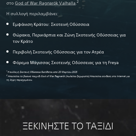
2
στο
God of War Ragnarök Valhalla
.
Η συλλογή περιλαμβάνει:
Εμφάνιση Κράτου: Σκοτεινή Οδύσσεια
Θώρακα, Περικάρπια και Ζώνη Σκοτεινής Οδύσσειας για
τον Κράτο
Περιβολή Σκοτεινής Οδύσσειας για τον Ατρέα
Φόρεμα Μάγισσας Σκοτεινής Οδύσσειας για τη Freya
1
Η συλλογή Σκοτεινή Οδύσσεια διατίθεται από 20 Μαρτίου 2025
2
Απαιτείται το βασικό παιχνίδι God of War Ragnarök (πωλείται ξεχωριστά) Απαιτείται σύνδεση στο Internet για
τη λήψη περιεχομένου.
ΞΕΚΙΝΗΣΤΕ ΤΟ ΤΑΞΙΔΙ