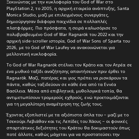
Ξεκινώντας με την κυκλοφορία του God of War στο
PlayStation 2, το 2005, η αρχική εταιρεία ανάπτυξης, Santa
Monica Studio, μαζί με επιλεγμένους συνεργάτες,
δημιούργησαν διάφορα παιχνίδια σε πολλαπλές
πλατφόρμες. Πιο πρόσφατα, η σειρά καλωσόρισε το
πολυβραβευμένο God of War Ragnarök του 2022 και την
αρχική side-scroller ιστορία, God of War Sons of Sparta του
2026, με το God of War Laufey να ανακοινώνεται για
μελλοντική κυκλοφορία.
Το God of War Ragnarök στέλνει τον Κράτο και τον Ατρέα σε
ένα μυθικό ταξίδι αναζήτησης απαντήσεων πριν έρθει το
Ragnarök. Μαζί, πατέρας και γιος πρέπει να ρισκάρουν τα
πάντα, καθώς ταξιδεύουν σε κάθε ένα από τα Εννέα
Βασίλεια.
Μέσα από επιβλητικά, μυθολογικά τοπία, θα
αντιμετωπίσουν τρομερούς εχθρούς, ενώ προετοιμάζονται
για τη μεγαλύτερη αναμέτρηση της ζωής τους.
Έχοντας εξοπλιστεί με τα αξιόπιστα όπλα του – μαζί με το
Τσεκούρι Λεβιάθαν και τις Λεπίδες του Χάους – οι φονικές
σπαρτιάτικες δεξιότητες του Κράτου θα δοκιμαστούν όπως
ποτέ άλλοτε, καθώς μάχεται για να προστατεύσει την