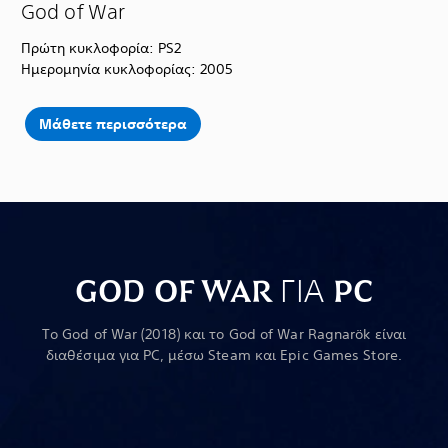
God of War
Πρώτη κυκλοφορία: PS2
Ημερομηνία κυκλοφορίας: 2005
Μάθετε περισσότερα
GOD OF WAR ΓΙΑ PC
Tο God of War (2018) και το God of War Ragnarök είναι
διαθέσιμα για PC, μέσω Steam και Epic Games Store.