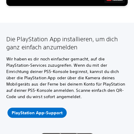
Die PlayStation App installieren, um dich
ganz einfach anzumelden
Wir haben es dir noch einfacher gemacht, auf die
PlayStation-Services zuzugreifen. Wenn du mit der
Einrichtung deiner PS5-Konsole beginnst, kannst du dich
über die PlayStation App oder über die Kamera deines
Mobilgeräts aus der Ferne bei deinem Konto für PlayStation
auf deiner PS5-Konsole anmelden. Scanne einfach den QR-
Code und du wirst sofort angemeldet.
PlayStation App-Support