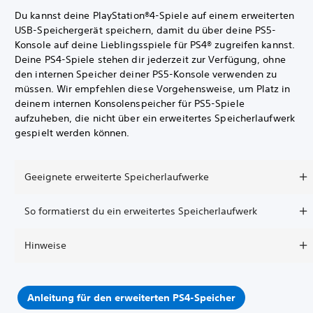
Du kannst deine PlayStation®4-Spiele auf einem erweiterten
USB-Speichergerät speichern, damit du über deine PS5-
Konsole auf deine Lieblingsspiele für PS4® zugreifen kannst.
Deine PS4-Spiele stehen dir jederzeit zur Verfügung, ohne
den internen Speicher deiner PS5-Konsole verwenden zu
müssen. Wir empfehlen diese Vorgehensweise, um Platz in
deinem internen Konsolenspeicher für PS5-Spiele
aufzuheben, die nicht über ein erweitertes Speicherlaufwerk
gespielt werden können.
Geeignete erweiterte Speicherlaufwerke
So formatierst du ein erweitertes Speicherlaufwerk
Hinweise
Anleitung für den erweiterten PS4-Speicher