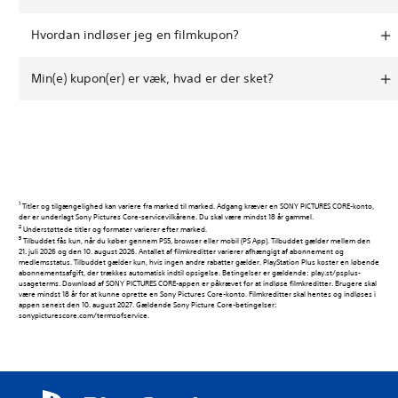
Hvordan indløser jeg en filmkupon?
Min(e) kupon(er) er væk, hvad er der sket?
1
Titler og tilgængelighed kan variere fra marked til marked. Adgang kræver en SONY PICTURES CORE-konto,
der er underlagt Sony Pictures Core-servicevilkårene. Du skal være mindst 18 år gammel.
2
Understøttede titler og formater varierer efter marked.
3
Tilbuddet fås kun, når du køber gennem PS5, browser eller mobil (PS App). Tilbuddet gælder mellem den
21. juli 2026 og den 10. august 2026. Antallet af filmkreditter varierer afhængigt af abonnement og
medlemsstatus. Tilbuddet gælder kun, hvis ingen andre rabatter gælder. PlayStation Plus koster en løbende
abonnementsafgift, der trækkes automatisk indtil opsigelse. Betingelser er gældende: play.st/psplus-
usageterms. Download af SONY PICTURES CORE-appen er påkrævet for at indløse filmkreditter. Brugere skal
være mindst 18 år for at kunne oprette en Sony Pictures Core-konto. Filmkreditter skal hentes og indløses i
appen senest den 10. august 2027. Gældende Sony Picture Core-betingelser:
sonypicturescore.com/termsofservice.