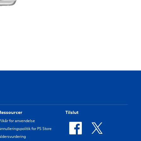
Ressourcer
Tilslut
Vilkår for anvendelse
Annulleringspolitik for PS Store
Aldersvurdering