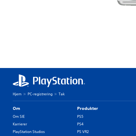
Hjem
PC-registrering
Tak
Om
Produkter
Om SIE
PS5
Karrierer
PS4
PlayStation Studios
PS VR2