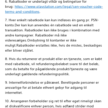
6. Rabatkoder er underlagt vilkår og betingelser for
brug:
https://www.playstation.com/legal/sen-voucher-code-
terms-and-conditions
.
7. Hver enkelt rabatkode kan kun indløses én gang pr. PSN-
konto.Der kan kun anvendes én rabatkode ved en enkelt
transaktion. Rabatkoder kan ikke bruges i kombination med
andre kampagner. Rabatkoder må ikke
videresælges.Ombytning til kontanter er ikke
muligt.Rabatkoder erstattes ikke, hvis de mistes, beskadiges
eller bliver stjålet.
8. Hvis du returnerer et produkt eller en tjeneste, som er købt
med rabatkode, vil refunderingsbeløbet svare til det beløb,
som du betalte for pågældende produkt/tjeneste og være
underlagt gældende refunderingspolitik.
9. Internetforbindelse er påkrævet. Berettigede personer er
ansvarlige for at betale ethvert gebyr for adgang til
internettet.
10. Arrangøren forbeholder sig ret til efter eget rimeligt skøn
at diskvalificere enhver person, hvis adfærd strider mod