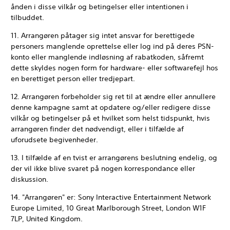
ånden i disse vilkår og betingelser eller intentionen i
tilbuddet.
11. Arrangøren påtager sig intet ansvar for berettigede
personers manglende oprettelse eller log ind på deres PSN-
konto eller manglende indløsning af rabatkoden, såfremt
dette skyldes nogen form for hardware- eller softwarefejl hos
en berettiget person eller tredjepart.
12. Arrangøren forbeholder sig ret til at ændre eller annullere
denne kampagne samt at opdatere og/eller redigere disse
vilkår og betingelser på et hvilket som helst tidspunkt, hvis
arrangøren finder det nødvendigt, eller i tilfælde af
uforudsete begivenheder.
13. I tilfælde af en tvist er arrangørens beslutning endelig, og
der vil ikke blive svaret på nogen korrespondance eller
diskussion.
14. "Arrangøren" er: Sony Interactive Entertainment Network
Europe Limited, 10 Great Marlborough Street, London W1F
7LP, United Kingdom.