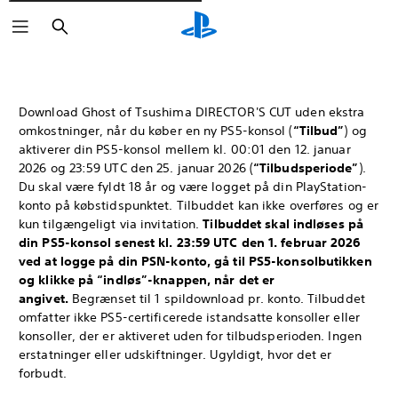
Søg
Download Ghost of Tsushima DIRECTOR'S CUT uden ekstra
omkostninger, når du køber en ny PS5-konsol (
“Tilbud”
) og
aktiverer din PS5-konsol mellem kl. 00:01 den 12. januar
2026 og 23:59 UTC den 25. januar 2026 (
“Tilbudsperiode”
).
Du skal være fyldt 18 år og være logget på din PlayStation-
konto på købstidspunktet. Tilbuddet kan ikke overføres og er
kun tilgængeligt via invitation.
Tilbuddet skal indløses på
din PS5-konsol senest kl. 23:59 UTC den 1. februar 2026
ved at logge på din PSN-konto, gå til PS5-konsolbutikken
og klikke på “indløs”-knappen, når det er
angivet.
Begrænset til 1 spildownload pr. konto. Tilbuddet
omfatter ikke PS5-certificerede istandsatte konsoller eller
konsoller, der er aktiveret uden for tilbudsperioden. Ingen
erstatninger eller udskiftninger. Ugyldigt, hvor det er
forbudt.