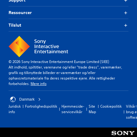
Support
Ressourcer
Tilslut
© 2026 Sony Interactive Entertainment Europe Limited (SIEE)
Alt indhold, spiltitler, varenavne og/eller "trade dress", varemærker,
grafik og tilknyttede billeder er varemærker og/eller
ophavsretsmateriale fra deres respektive ejere. Alle rettigheder
forbeholdes.
Mere info
Danmark
Juridisk
Fortrolighedspolitik
Hjemmeside-
Site
Cookiepolitik
Vilkår 
info
servicevilkår
Map
brug a
softw