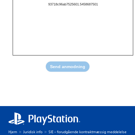
Send anmodning
Hjem
Juridisk info
SIE – forudgående kontraktmæssig meddelelse