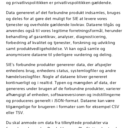
og privatlivspolitikken er privatlivspolitikken gældende.
Data genereret af det forbundne produkt indsamles, bruges
og deles for at gøre det muligt for SIE at levere vores
tjenester og overholde gældende lovkrav. Dataene tilgås og
anvendes også til vores legitime forretningsformål, herunder
behandling af garantikrav, analyser, diagnosticering,
forbedring af kvalitet og tjenester, forskning og udvikling
samt produktvedligeholdelse. Vi kan også samle og
anonymisere dataene til yderligere vurdering og deling.
SIE's forbundne produkter genererer data, der afspejler
enhedens brug, enhedens status, systemlogfiler og andre
hændelseslogfiler. Nogle af dataene bliver genereret
kontinuerligt og i realtid. Typen og mængden af data, der
genereres under brugen af de forbundne produkter, varierer
afhængigt af enheden, softwareversionen og indstillingerne
og produceres generelt i JSON-format. Dataene kan være
tilgængelige for brugeren i formater som for eksempel CSV
eller TSV.
Du skal anmode om data fra tilknyttede produkter via