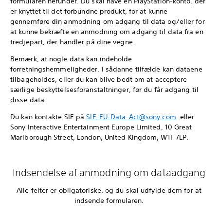
formularen herunder. Du skal have en PlayStation-konto, der
er knyttet til det forbundne produkt, for at kunne
gennemføre din anmodning om adgang til data og/eller for
at kunne bekræfte en anmodning om adgang til data fra en
tredjepart, der handler på dine vegne.
Bemærk, at nogle data kan indeholde
forretningshemmeligheder. I sådanne tilfælde kan dataene
tilbageholdes, eller du kan blive bedt om at acceptere
særlige beskyttelsesforanstaltninger, før du får adgang til
disse data.
Du kan kontakte SIE på
SIE-EU-Data-Act@sony.com
eller
Sony Interactive Entertainment Europe Limited, 10 Great
Marlborough Street, London, United Kingdom, W1F 7LP.
Indsendelse af anmodning om dataadgang
Alle felter er obligatoriske, og du skal udfylde dem for at
indsende formularen.