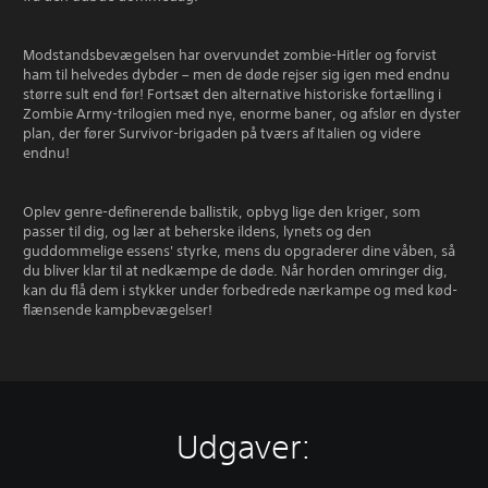
Modstandsbevægelsen har overvundet zombie-Hitler og forvist
ham til helvedes dybder – men de døde rejser sig igen med endnu
større sult end før! Fortsæt den alternative historiske fortælling i
Zombie Army-trilogien med nye, enorme baner, og afslør en dyster
plan, der fører Survivor-brigaden på tværs af Italien og videre
endnu!
Oplev genre-definerende ballistik, opbyg lige den kriger, som
passer til dig, og lær at beherske ildens, lynets og den
guddommelige essens' styrke, mens du opgraderer dine våben, så
du bliver klar til at nedkæmpe de døde. Når horden omringer dig,
kan du flå dem i stykker under forbedrede nærkampe og med kød-
flænsende kampbevægelser!
Udgaver: