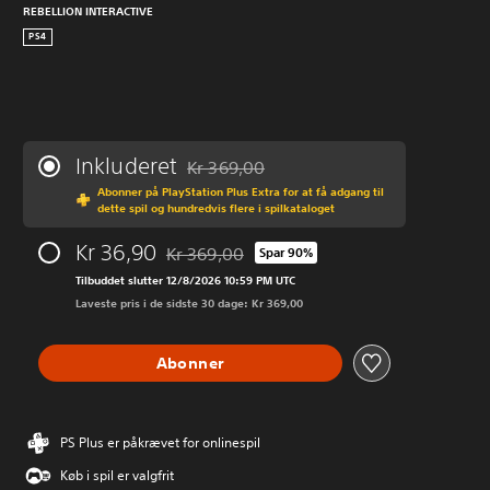
REBELLION INTERACTIVE
PS4
Inkluderet
Kr 369,00
Nedsat fra den normale pris på Kr 369,00
Abonner på PlayStation Plus Extra for at få adgang til
dette spil og hundredvis flere i spilkataloget
Kr 36,90
Kr 369,00
Spar 90%
Nedsat fra den normale pris på Kr 369,00
Tilbuddet slutter 12/8/2026 10:59 PM UTC
Laveste pris i de sidste 30 dage: Kr 369,00
Abonner
PS Plus er påkrævet for onlinespil
Køb i spil er valgfrit