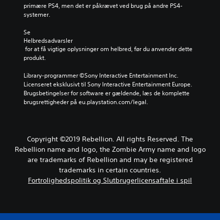
o
r
l
primære PS4, men det er påkrævet ved brug på andre PS4-
r
d
t
systemer.
i
r
e
e
i
r
Se 
d
n
n
Helbredsadvarsler
e
g
a
 for at få vigtige oplysninger om helbred, før du anvender dette 
v
e
t
produkt.
i
n
i
g
i
v
Library-programmer ©Sony Interactive Entertainment Inc. 
t
s
t
Licenseret eksklusivt til Sony Interactive Entertainment Europe. 
i
p
f
Brugsbetingelser for software er gældende, læs de komplette 
g
i
o
brugsrettigheder på eu.playstation.com/legal.
s
l
r
t
l
u
e
e
d
f
t
i
Copyright ©2019 Rebellion. All rights Reserved. The
i
v
n
Rebellion name and logo, the Zombie Army name and logo
g
e
d
u
d
are trademarks of Rebellion and may be registered
s
r
a
trademarks in certain countries.
t
e
t
Fortrolighedspolitik og Slutbrugerlicensaftale i spil
i
r
v
l
.
æ
l
l
e
g
t