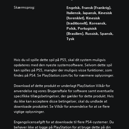
k
v
t
t
o
Skærmsprog:
Engelsk, Fransk (Frankrig),
i
e
o
n
Italiensk, Japansk, Kinesisk
d
k
v
t
(forenklet), Kinesisk
u
s
e
r
(traditionelt), Koreansk,
e
t
r
o
Polsk, Portugisisk
l
e
o
l
(Brasilien), Russisk, Spansk,
l
r
r
f
Tysk
e
f
d
u
l
o
n
n
y
r
e
k
d
d
d
t
Hvis du vil spille dette spil på PS5, skal dit system muligvis 
s
e
e
i
opdateres med den nyeste systemsoftware. Selvom dette spil 
t
n
n
o
kan spilles på PS5, mangler der muligvis visse funktioner, som 
y
p
i
n
findes på PS4. Se PlayStation.com/bc for nærmere oplysninger.
r
r
v
e
k
i
e
r
Download af dette produkt er underlagt PlayStation Vilkår for 
e
m
a
n
anvendelse og vores Brugeraftale for software samt eventuelle 
r
æ
u
e
specifikke tillægsbetingelser, der gælder for dette produkt. Hvis 
.
r
a
t
du ikke kan acceptere disse betingelser, skal du undlade at 
e
f
i
downloade produktet. Se Vilkår for anvendelse for at se flere 
h
u
l
vigtige oplysninger.
i
d
e
s
f
t
Engangslicensafgift for at downloade til flere PS4-systemer. Du 
t
o
a
behøver ikke at logge på PlayStation for at bruge dette på din 