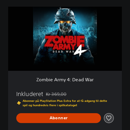
Z
o
m
b
i
e
A
r
m
y
4
:
D
Zombie Army 4: Dead War
e
a
d
Inkluderet
Kr 369,00
Nedsat fra den normale pris på Kr 369,00
W
Abonner på PlayStation Plus Extra for at få adgang til dette
a
spil og hundredvis flere i spilkataloget
r
Abonner