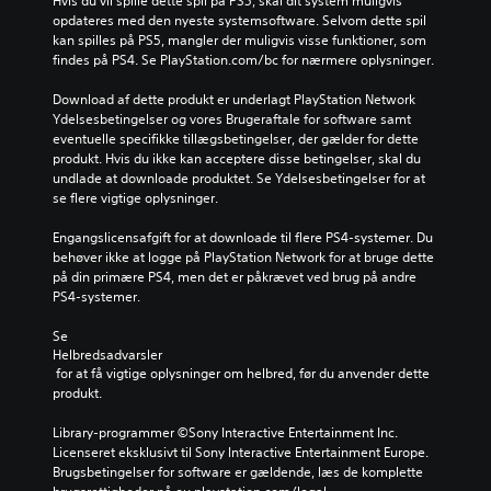
Hvis du vil spille dette spil på PS5, skal dit system muligvis 
opdateres med den nyeste systemsoftware. Selvom dette spil 
kan spilles på PS5, mangler der muligvis visse funktioner, som 
findes på PS4. Se PlayStation.com/bc for nærmere oplysninger.
Download af dette produkt er underlagt PlayStation Network 
Ydelsesbetingelser og vores Brugeraftale for software samt 
eventuelle specifikke tillægsbetingelser, der gælder for dette 
produkt. Hvis du ikke kan acceptere disse betingelser, skal du 
undlade at downloade produktet. Se Ydelsesbetingelser for at 
se flere vigtige oplysninger.
Engangslicensafgift for at downloade til flere PS4-systemer. Du 
behøver ikke at logge på PlayStation Network for at bruge dette 
på din primære PS4, men det er påkrævet ved brug på andre 
PS4-systemer.
Se 
Helbredsadvarsler
 for at få vigtige oplysninger om helbred, før du anvender dette 
produkt.
Library-programmer ©Sony Interactive Entertainment Inc. 
Licenseret eksklusivt til Sony Interactive Entertainment Europe. 
Brugsbetingelser for software er gældende, læs de komplette 