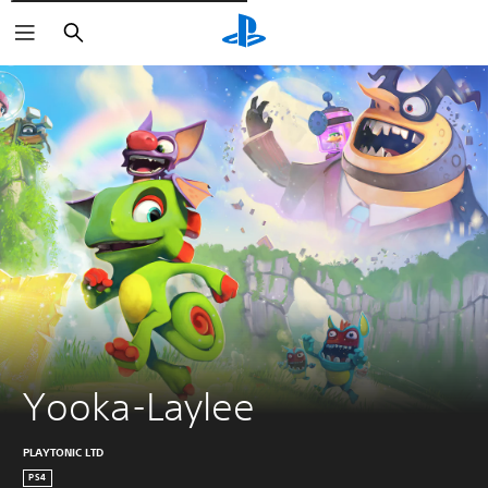
Søg
Yooka-Laylee
PLAYTONIC LTD
PS4