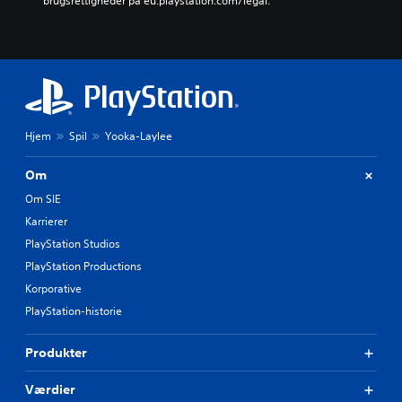
brugsrettigheder på eu.playstation.com/legal.
Hjem
Spil
Yooka-Laylee
Om
Om SIE
Karrierer
PlayStation Studios
PlayStation Productions
Korporative
PlayStation-historie
Produkter
Værdier