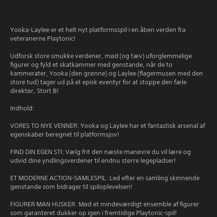
Yooka-Laylee er et helt nyt platformsspil i en åben verden fra
veteranerne Playtonic!
Udforsk store smukke verdener, mød (og tæv) uforglemmelige
figurer og fyld et skatkammer med genstande, når de to
kammerater, Yooka (den grønne) og Laylee (flagermusen med den
store tud) tager ud på et episk eventyr for at stoppe den fæle
direktør, Stort B!
Indhold:
VORES TO NYE VENNER: Yooka og Laylee har et fantastisk arsenal af
egenskaber beregnet til platformsjov!
FIND DIN EGEN STI: Vælg frit den næste manøvre du vil lære og
udvid dine yndlingsverdener til endnu større legepladser!
ET MODERNE ACTION-SAMLESPIL: Led efter en samling skinnende
genstande som bidrager til spiloplevelsen!
FIGURER MAN HUSKER: Mød et mindeværdigt ensemble af figurer
som garanteret dukker op igen i fremtidige Playtonic-spil!