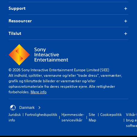
Support
Ressourcer
Tilslut
© 2026 Sony Interactive Entertainment Europe Limited (SIEE)
Alt indhold, spiltitler, varenavne og/eller "trade dress", varemærker,
grafik og tilknyttede billeder er varemærker og/eller
ophavsretsmateriale fra deres respektive ejere. Alle rettigheder
forbeholdes.
Mere info
Danmark
Juridisk
Fortrolighedspolitik
Hjemmeside-
Site
Cookiepolitik
Vilkår 
info
servicevilkår
Map
brug a
softw