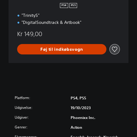
PS4
PS5
"TrinityS"
"DigitalSoundtrack & Artbook"
Kr 149,00
Føj til indkøbsvogn
Platform:
PS4, PS5
Udgivelse:
19/10/2023
Udgiver:
Phoenixx Inc.
Genrer:
Action
Skærmsprog: