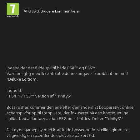
Mild vold, Brugere kommunikerer
Indeholder det fulde spil til både PS4™ og PS5™.
Vær forsigtig med ikke at købe denne udgave i kombination med
"Deluxe Edition".
Indhold:
- PS4™ / PS5™ version af "TrinityS"
Boss rushes kommer den ene efter den anden! Et kooperativt online
actionspil for op til tre spillere, der fokuserer på den kontinuerlige
spilbarhed af fantasy action RPG boss battles. Det er "TrinityS"!
Det dybe gameplay med kraftfulde bosser og forskellige gimmicks
vil give dig en spændende oplevelse på kort tid.