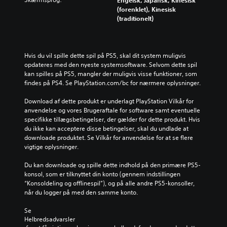
Engelsk, Japansk, Kinesisk
(forenklet), Kinesisk
(traditionelt)
Hvis du vil spille dette spil på PS5, skal dit system muligvis 
opdateres med den nyeste systemsoftware. Selvom dette spil 
kan spilles på PS5, mangler der muligvis visse funktioner, som 
findes på PS4. Se PlayStation.com/bc for nærmere oplysninger.
Download af dette produkt er underlagt PlayStation Vilkår for 
anvendelse og vores Brugeraftale for software samt eventuelle 
specifikke tillægsbetingelser, der gælder for dette produkt. Hvis 
du ikke kan acceptere disse betingelser, skal du undlade at 
downloade produktet. Se Vilkår for anvendelse for at se flere 
vigtige oplysninger.
Du kan downloade og spille dette indhold på den primære PS5-
konsol, som er tilknyttet din konto (gennem indstillingen 
“Konsoldeling og offlinespil”), og på alle andre PS5-konsoller, 
når du logger på med den samme konto.
Se 
Helbredsadvarsler