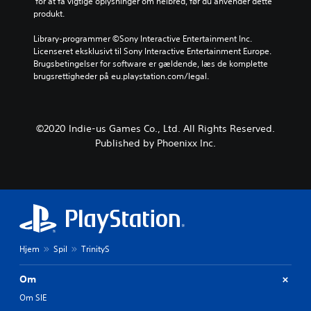
 for at få vigtige oplysninger om helbred, før du anvender dette 
produkt.
Library-programmer ©Sony Interactive Entertainment Inc. 
Licenseret eksklusivt til Sony Interactive Entertainment Europe. 
Brugsbetingelser for software er gældende, læs de komplette 
brugsrettigheder på eu.playstation.com/legal.
©2020 Indie-us Games Co., Ltd. All Rights Reserved.
Published by Phoenixx Inc.
Hjem
Spil
TrinityS
Om
Om SIE