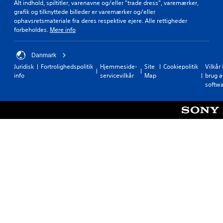
Alt indhold, spiltitler, varenavne og/eller "trade dress", varemærker,
grafik og tilknyttede billeder er varemærker og/eller
ophavsretsmateriale fra deres respektive ejere. Alle rettigheder
forbeholdes.
Mere info
Danmark
Juridisk
Fortrolighedspolitik
Hjemmeside-
Site
Cookiepolitik
Vilkår 
info
servicevilkår
Map
brug a
softw