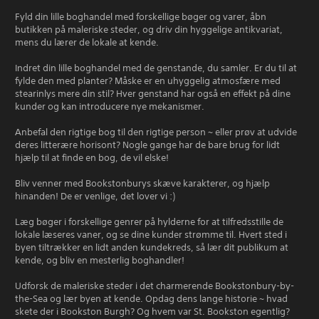
Fyld din lille boghandel med forskellige bøger og varer, åbn
butikken på maleriske steder, og driv din hyggelige antikvariat,
mens du lærer de lokale at kende.
Indret din lille boghandel med de genstande, du samler. Er du til at
fylde den med planter? Måske er en uhyggelig atmosfære med
stearinlys mere din stil? Hver genstand har også en effekt på dine
kunder og kan introducere nye mekanismer.
Anbefal den rigtige bog til den rigtige person ~ eller prøv at udvide
deres litterære horisont? Nogle gange har de bare brug for lidt
hjælp til at finde en bog, de vil elske!
Bliv venner med Bookstonburys skæve karakterer, og hjælp
hinanden! De er venlige, det lover vi :)
Læg bøger i forskellige genrer på hylderne for at tilfredsstille de
lokale læseres vaner, og se dine kunder strømme til. Hvert sted i
byen tiltrækker en lidt anden kundekreds, så lær dit publikum at
kende, og bliv en mesterlig boghandler!
Udforsk de maleriske steder i det charmerende Bookstonbury-by-
the-Sea og lær byen at kende. Opdag dens lange historie ~ hvad
skete der i Bookston Burgh? Og hvem var St. Bookston egentlig?