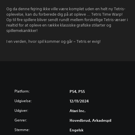
Og da denne fejring ikke ville være komplet uden en helt ny Tetris-
oplevelse, kan du forberede dig på at opleve ... Tetris Time Warp!
Op til fire spillere bliver sendt rundt mellem forskellige Tetris-æraer i
realtid for at opleve en række klassiske grafiske stilarter og
spillemekanikker!
I en verden, hvor spil kommer og går – Tetris er evig!
Platform:
PS4, PS5
Udgivelse:
12/11/2024
Udgiver:
Atari Inc.
Genrer:
Hovedbrud, Arkadespil
Stemme:
Engelsk