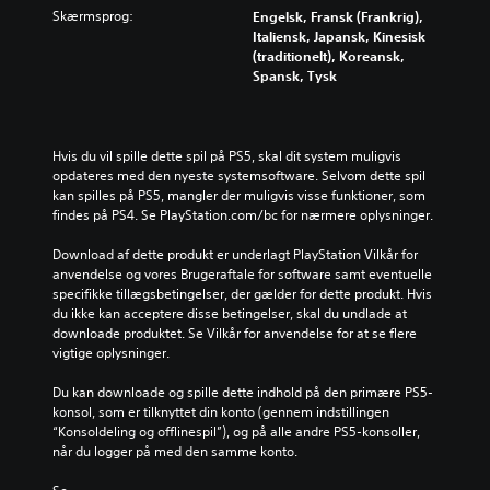
Skærmsprog:
Engelsk, Fransk (Frankrig),
Italiensk, Japansk, Kinesisk
(traditionelt), Koreansk,
Spansk, Tysk
Hvis du vil spille dette spil på PS5, skal dit system muligvis 
opdateres med den nyeste systemsoftware. Selvom dette spil 
kan spilles på PS5, mangler der muligvis visse funktioner, som 
findes på PS4. Se PlayStation.com/bc for nærmere oplysninger.
Download af dette produkt er underlagt PlayStation Vilkår for 
anvendelse og vores Brugeraftale for software samt eventuelle 
specifikke tillægsbetingelser, der gælder for dette produkt. Hvis 
du ikke kan acceptere disse betingelser, skal du undlade at 
downloade produktet. Se Vilkår for anvendelse for at se flere 
vigtige oplysninger.
Du kan downloade og spille dette indhold på den primære PS5-
konsol, som er tilknyttet din konto (gennem indstillingen 
“Konsoldeling og offlinespil”), og på alle andre PS5-konsoller, 
når du logger på med den samme konto.