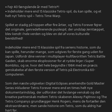
• Fejr 40 fængslende år med Tetris®!
• Indeholder mere end 15 klassiske Tetris-spil, du kan spille, og et
helt nyt Tetris-spil – Tetris Time Warp.
Spillet er stadig på toppen efter fire årtier, og Tetris Forever fejrer
det originale, genredefinerende puslespil, der undslap Jerntæppet,
blev kendt i hele verden og blev en del af vores kulturelle
bevidsthed!
Indeholder mere end 15 klassiske spil fra seriens historie, som du
kan spille, herunder mange, som udgives for første gang uden for
Japan. Udfordr dine venner i multiplayer-kultfavoritten Tetris Battle
Gaiden, skab enorme eksplosioner for at rydde linjer i Super
Bombliss, og se, hvor det hele begyndte i 1984 med en præcis
genskabelse af den første version af Tetris på Electronika 60-
computeren.
Som den næste udgivelse i Digital Eclipses anerkendte Gold Master
Series inkluderer Tetris Forever mere end en times helt nye
dokumentarindslag, der udforsker det livslange venskab og det
kreative partnerskab mellem Tetris-skaberen Alexey Pajitnov og The
Tetris Companys grundlægger Henk Rogers, mens de fortæller den
ekstraordinære, men sande historie om Tetris, som du aldrig har
hørt før.