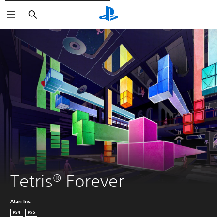
Søg
Tetris® Forever
Atari Inc.
PS4
PS5