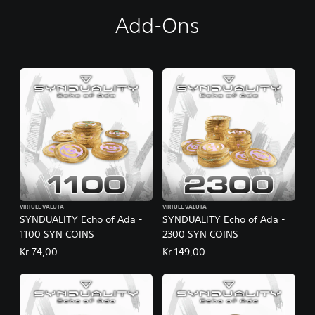
Add-Ons
VIRTUEL VALUTA
VIRTUEL VALUTA
SYNDUALITY Echo of Ada -
SYNDUALITY Echo of Ada -
1100 SYN COINS
2300 SYN COINS
Kr 74,00
Kr 149,00