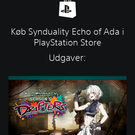
Køb Synduality Echo of Ada i
PlayStation Store
Udgaver:
S
t
a
n
d
a
r
d
E
d