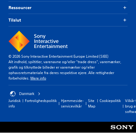
Ressourcer
Tilslut
© 2026 Sony Interactive Entertainment Europe Limited (SIEE)
Alt indhold, spiltitler, varenavne og/eller "trade dress", varemærker,
grafik og tilknyttede billeder er varemærker og/eller
ophavsretsmateriale fra deres respektive ejere. Alle rettigheder
forbeholdes.
Mere info
Danmark
Juridisk
Fortrolighedspolitik
Hjemmeside-
Site
Cookiepolitik
Vilkår 
info
servicevilkår
Map
brug a
softw