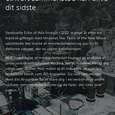
dit sidste.
Synduality Echo of Ada foregår i 2222, mange år efter en
mystisk giftregn med tilnavnet The Tears of the New Moon
udslettede det meste af menneskeheden og gav liv til
deforme væsner, der nu jagter befolkningen.
Midt i rædslerne er menneskeheden tvunget til at skabe et
underjordisk tilflugtssted, Amasia, for at overleve. Påtag dig
rollen som Drifter, hvor målet er at indsamle de sjældne
ressourcer kendt som AO-krystaller. Du skal samarbejde
med din AI-partner for at klare dig i en verden mod andre
spillere, xenomorfiske væsner og de farer, der lurer over
jorden.