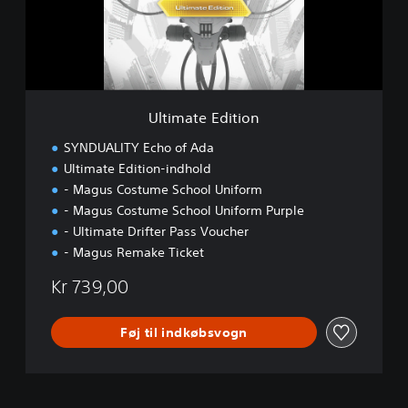
t
e
E
d
i
t
i
Ultimate Edition
o
n
SYNDUALITY Echo of Ada
Ultimate Edition-indhold
- Magus Costume School Uniform
- Magus Costume School Uniform Purple
- Ultimate Drifter Pass Voucher
- Magus Remake Ticket
Kr 739,00
Føj til indkøbsvogn