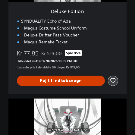
o
n
Deluxe Edition
SYNDUALITY Echo of Ada
- Magus Costume School Uniform
- Deluxe Drifter Pass Voucher
- Magus Remake Ticket
Kr 77,85
Kr 519,00
Spar 85%
Nedsat fra den normale pris på Kr 519,00
Tilbuddet slutter 12/8/2026 10:59 PM UTC
Laveste pris i de sidste 30 dage: Kr 519,00
Føj til indkøbsvogn
U
l
t
i
m
a