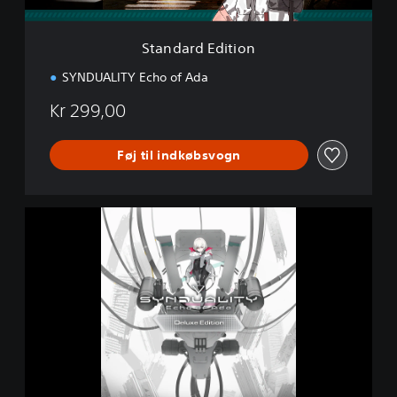
i
t
i
Standard Edition
o
n
SYNDUALITY Echo of Ada
Kr 299,00
Føj til indkøbsvogn
D
e
l
u
x
e
E
d
i
t
i