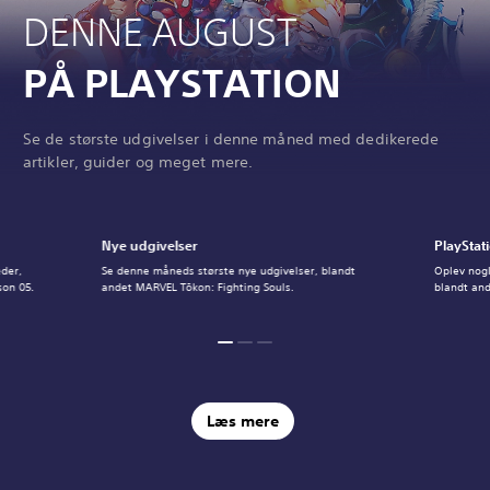
DENNE AUGUST
PÅ PLAYSTATION
Se de største udgivelser i denne måned med dedikerede
artikler, guider og meget mere.
Nye udgivelser
PlayStat
der,
Se denne måneds største nye udgivelser, blandt
Oplev nogl
son 05.
andet MARVEL Tōkon: Fighting Souls.
blandt an
Læs mere