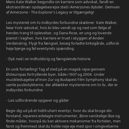
Mens Kate Walker begyndte sin karriere som advokat, fandt en
ekstraordinær opdagelsesrejse sted i Amerzones dybder. Demoen
af Amerzone - The Explorer's Legacy er tilgængelig!
Løs mysteriet om to indbyrdes forbundne skæbner: Kate Walker,
New York-advokat, hvis liv blev vendt op og ned som følge af
hendes trang til oplevelser, og Dana Roze, en ung og lovende
pianist i Vaghen, hvis karriere er truet i skyggen af Anden
Verdenskrig. Flygt fra fængsel, besøg forladte kirkegårde, udforsk
høje bjerge og føl eventyrets spænding.
- Dyk ned i en indholdsrig og fængslende historie
En unik fortælling! Tag af sted på en magisk rejse gennem
Østeuropas fortryllende byer, både i 1937 og 2004. Under
musikledsagelse af Inon Zur og Budapest Film Symphony skal du
samle puslestykkerne, der afdækker mysterierne om to liv, der er
indbyrdes forbundne
- Løs udfordrende opgaver og gåder
Begiv dig ud på et hidtil uhørt eventyr, hvor du skal bruge din
forstand, reparere ødelagte instrumenter, åbne vanskelige låse og
finde måder, hvorpå du kan aktivere mekanismer fra fortiden, men
først og fremmest skal du holde nøje øje med spor i omgivelserne