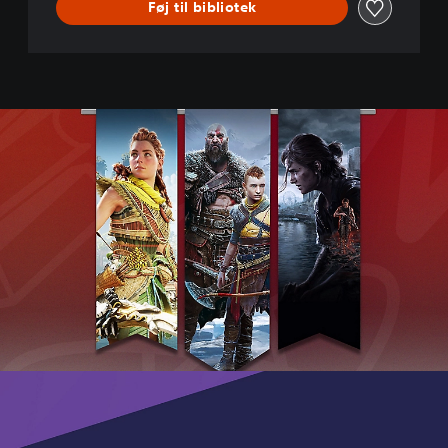
Føj til bibliotek
e
-
D
E
M
O