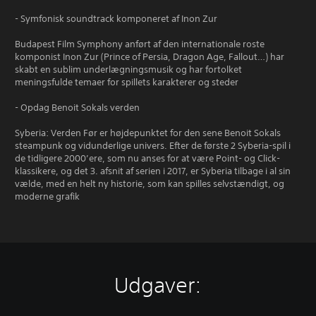
- Symfonisk soundtrack komponeret af Inon Zur
Budapest Film Symphony anført af den internationale roste
komponist Inon Zur (Prince of Persia, Dragon Age, Fallout…) har
skabt en sublim underlægningsmusik og har fortolket
meningsfulde temaer for spillets karakterer og steder
- Opdag Benoit Sokals verden
Syberia: Verden Før er højdepunktet for den sene Benoit Sokals
steampunk og vidunderlige univers. Efter de første 2 Syberia-spil i
de tidligere 2000’ere, som nu anses for at være Point- og Click-
klassikere, og det 3. afsnit af serien i 2017, er Syberia tilbage i al sin
vælde, med en helt ny historie, som kan spilles selvstændigt, og
moderne grafik
Udgaver: