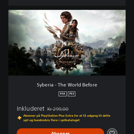
S
y
b
e
r
i
a
-
T
h
e
W
o
Syberia - The World Before
r
l
PS4
PS5
d
B
Inkluderet
Kr 299,00
e
Nedsat fra den normale pris på Kr 299,00
f
Abonner på PlayStation Plus Extra for at få adgang til dette
spil og hundredvis flere i spilkataloget
o
r
e
Abonner