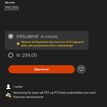
Microids
PS4
PS5
Inkluderet
Kr 299,00
Nedsat fra den normale pris på Kr 299,00
Abonner på PlayStation Plus Extra for at få adgang til
dette spil og hundredvis flere i spilkataloget
Kr 299,00
Abonner
1 spiller
Streaming fra skyen på PS5 og PS Portal understøttes kun med
Premium-abonnement