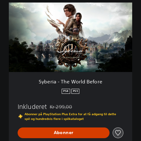
i
S
o
y
n
b
-
e
3
r
i
i
n
a
1
-
T
h
e
W
o
Syberia - The World Before
r
l
PS4
PS5
d
B
Inkluderet
Kr 299,00
e
Nedsat fra den normale pris på Kr 299,00
f
Abonner på PlayStation Plus Extra for at få adgang til dette
spil og hundredvis flere i spilkataloget
o
r
e
Abonner