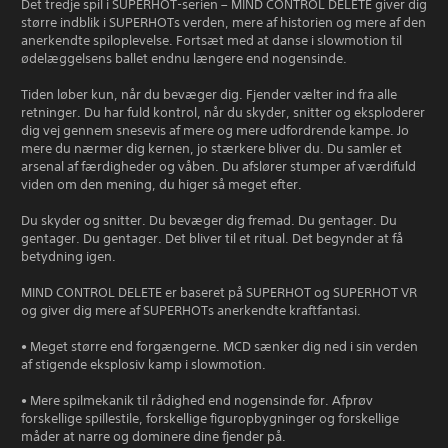
Det tredje spil i SUPERHOT-serien – MIND CONTROL DELETE giver dig
større indblik i SUPERHOTs verden, mere af historien og mere af den
anerkendte spiloplevelse. Fortsæt med at danse i slowmotion til
ødelæggelsens ballet endnu længere end nogensinde.
Tiden løber kun, når du bevæger dig. Fjender vælter ind fra alle
retninger. Du har fuld kontrol, når du skyder, snitter og eksploderer
dig vej gennem snesevis af mere og mere udfordrende kampe. Jo
mere du nærmer dig kernen, jo stærkere bliver du. Du samler et
arsenal af færdigheder og våben. Du afslører stumper af værdifuld
viden om den mening, du higer så meget efter.
Du skyder og snitter. Du bevæger dig fremad. Du gentager. Du
gentager. Du gentager. Det bliver til et ritual. Det begynder at få
betydning igen.
MIND CONTROL DELETE er baseret på SUPERHOT og SUPERHOT VR
og giver dig mere af SUPERHOTs anerkendte kraftfantasi.
• Meget større end forgængerne. MCD sænker dig ned i sin verden
af stigende eksplosiv kamp i slowmotion.
• Mere spilmekanik til rådighed end nogensinde før. Afprøv
forskellige spillestile, forskellige figuropbygninger og forskellige
måder at narre og dominere dine fjender på.