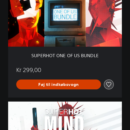
E
R
H
O
T
O
N
E
O
F
SUPERHOT ONE OF US BUNDLE
U
S
B
Kr 299,00
U
N
Føj til indkøbsvogn
D
L
E
S
U
P
E
R