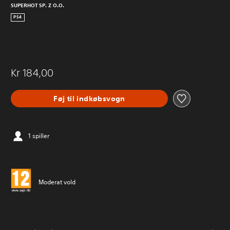
SUPERHOT SP. Z O.O.
PS4
Kr 184,00
Føj til indkøbsvogn
1 spiller
Moderat vold