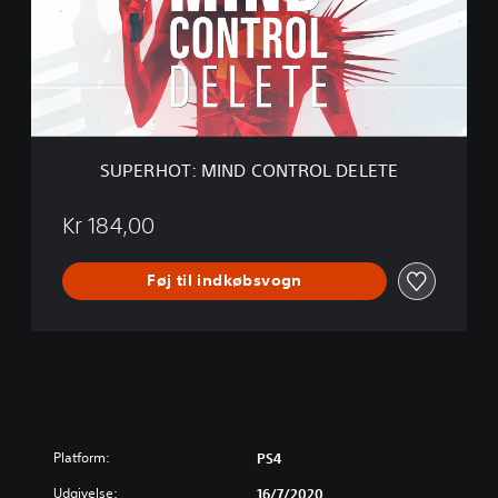
H
O
T
:
M
I
N
D
SUPERHOT: MIND CONTROL DELETE
C
O
N
Kr 184,00
T
R
Føj til indkøbsvogn
O
L
D
E
L
E
T
E
Platform:
PS4
Udgivelse:
16/7/2020