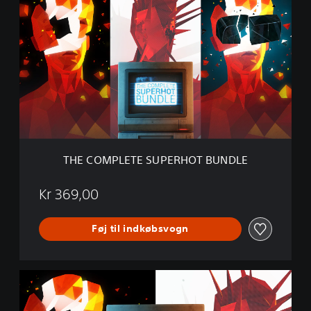
H
E
C
O
M
P
L
E
T
E
S
U
THE COMPLETE SUPERHOT BUNDLE
P
E
R
Kr 369,00
H
O
Føj til indkøbsvogn
T
B
U
N
S
D
U
L
P
E