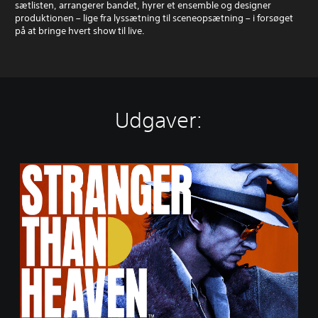
sætlisten, arrangerer bandet, hyrer et ensemble og designer
produktionen – lige fra lyssætning til sceneopsætning – i forsøget
på at bringe hvert show til live.
Udgaver:
S
t
a
n
d
a
r
d
E
d
i