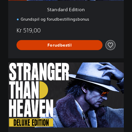
t
i
Standard Edition
o
n
Grundspil og forudbestillingsbonus
Kr 519,00
Forudbestil
D
e
l
u
x
e
E
d
t
i
o
n