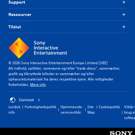
Support
Ressourcer
Tilslut
© 2026 Sony Interactive Entertainment Europe Limited (SIEE)
Alt indhold, spiltitler, varenavne og/eller "trade dress", varemærker,
grafik og tilknyttede billeder er varemærker og/eller
ophavsretsmateriale fra deres respektive ejere. Alle rettigheder
forbeholdes.
Mere info
Danmark
Juridisk
Fortrolighedspolitik
Hjemmeside-
Site
Cookiepolitik
Vilkår 
info
servicevilkår
Map
brug a
softw