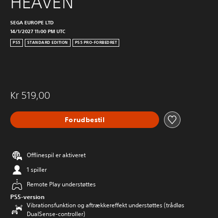
HEAVEN
SEGA EUROPE LTD
14/1/2027 11:00 PM UTC
PS5
STANDARD EDITION
PS5 PRO-FORBEDRET
Kr 519,00
Forudbestil
Offlinespil er aktiveret
1 spiller
Remote Play understøttes
PS5-version
Vibrationsfunktion og aftrækkereffekt understøttes (trådløs
DualSense-controller)