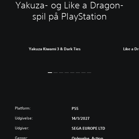
Yakuza- og Like a Dragon-
spil på PlayStation
Yakuza Kiwami 3 & Dark Ties
Like a D
Platform:
PS5
Udgivelse:
14/1/2027
Udgiver:
SEGA EUROPE LTD
Genrer:
Oplevelse, Action