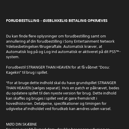
FORUDBESTILLING – ØJEBLIKKELIG BETALING OPKRÆVES
Du kan finde flere oplysninger om forudbestilling samt om
annullering af din forudbestilling i Sony Entertainment Network
Ydelsesbetingelser/Brugeraftale. Automatisk kræver, at
Automatisk log på og Log ind automatisk er aktiveret på dit PS5™-
system.
Forudbestil STRANGER THAN HEAVEN for at få våbnet "Dosu:
Kagekiri" til brug i spillet.
*For at bruge dette indhold skal du have grundspillet STRANGER
THAN HEAVEN (sælges separat). Hvis en patch er påkrævet, bedes
du opdatere spillet til den nyeste version før brug. Dette indhold
kan skaffes og bruges i spillet ved at gøre fremskridt i
hovedhistorien. Detaljerne, specifikationer og timingen for
udgivelse af indholdet ved forudkøb kan ændres uden varsel.
MØD DIN SKÆBNE