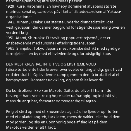
hårdtarbejdende og iltre arbejderes passion.
1929, Kure, Hiroshima: En havneby domineret af Japans største
marinearsenal og særdeles påvirket af tilstedeværelsen af Yakuza-
organisationer.
1943, Minami, Osaka: Det største underholdningsdistrikt i det
vestlige Japan, der danner baggrund for stigende spænding over en
verden i krig.
1951, Atami, Shizuoka: Et travlt og populært rejsemål, der er
ensbetydende med turisme i efterkrigstidens Japan.
1965, Shinjuku, Tokyo: Japans mest ikoniske distrikt med syndige
fornøjelser – en by med et hvirvlende og uforudsigeligt kaos.
DEN MEST KREATIVE, INTUITIVE OG EKSTREME VOLD
I disse turbulente tider kræver overlevelse én ting af dig: gør, hvad
end der skal til. Oplev denne kamp gennem den rå brutalitet af et
kampsystem i konstant udvikling, og som føles levende.
Du kontrollerer ikke kun Makoto Daito, du bliver til ham – du
bevæger hans venstre og højre sider uafhængigt og instinktivt,
mens du angriber, forsvarer og tvinger dig til sejren.
Følg et stød op med et knusende slag, slå dine fjender op i luften
med et opladet angreb, tackl dem, mens de vakler, eller hold dem
mod jorden, og slip en ubønhørlig byge af slag løs på dem. I
Makotos verden er alt tilladt.