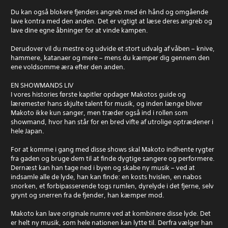
Du kan også blokere fjenders angreb med én hånd og omgående
lave kontra med den anden. Det er vigtigt at læse deres angreb og
lave dine egne åbninger for at vinde kampen.
Derudover vil du mestre og udvide et stort udvalg af våben – knive,
hammere, katanaer og mere – mens du kæmper dig gennem den
ene voldsomme æra efter den anden.
EN SHOWMANDS LIV
I vores histories første kapitler opdager Makotos guide og
læremester hans skjulte talent for musik, og inden længe bliver
Makoto ikke kun sanger, men træder også ind i rollen som
showmand, hvor han står for en bred vifte af utrolige optrædener i
hele Japan.
For at komme i gang med disse shows skal Makoto indhente rygter
fra gaden og bruge dem til at finde dygtige sangere og performere.
Dernæst kan han tage ned i byen og skabe ny musik – ved at
indsamle alle de lyde, han kan finde: en kosts hvislen, en nabos
snorken, et forbipasserende togs rumlen, dyrelyde i det fjerne, selv
grynt og snerren fra de fjender, han kæmper mod.
Makoto kan lave originale numre ved at kombinere disse lyde. Det
er helt ny musik, som hele nationen kan lytte til. Derfra vælger han