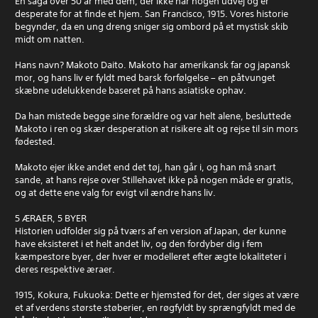
En saga over 50 år med dem, der ikke har nogen udvej og er
desperate for at finde et hjem. San Francisco, 1915. Vores historie
begynder, da en ung dreng sniger sig ombord på et mystisk skib
midt om natten.
Hans navn? Makoto Daito. Makoto har amerikansk far og japansk
mor, og hans liv er fyldt med barsk forfølgelse – en påtvunget
skæbne udelukkende baseret på hans asiatiske ophav.
Da han mistede begge sine forældre og var helt alene, besluttede
Makoto i ren og skær desperation at risikere alt og rejse til sin mors
fødested.
Makoto ejer ikke andet end det tøj, han går i, og han må snart
sande, at hans rejse over Stillehavet ikke på nogen måde er gratis,
og at dette ene valg for evigt vil ændre hans liv.
5 ÆRAER, 5 BYER
Historien udfolder sig på tværs af en version af Japan, der kunne
have eksisteret i et helt andet liv, og den fordyber dig i fem
kæmpestore byer, der hver er modelleret efter ægte lokaliteter i
deres respektive æraer.
1915, Kokura, Fukuoka: Dette er hjemsted for det, der siges at være
et af verdens største støberier, en røgfyldt by sprængfyldt med de