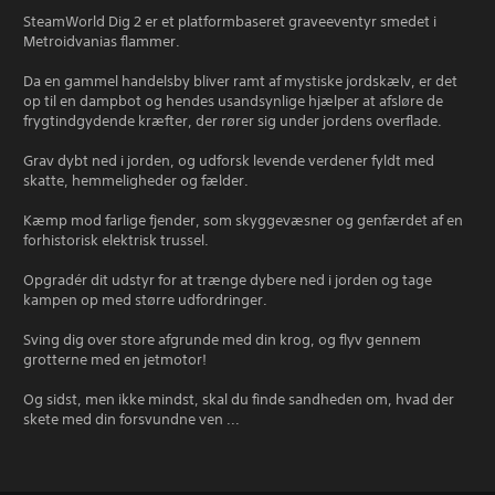
SteamWorld Dig 2 er et platformbaseret graveeventyr smedet i
Metroidvanias flammer.
Da en gammel handelsby bliver ramt af mystiske jordskælv, er det
op til en dampbot og hendes usandsynlige hjælper at afsløre de
frygtindgydende kræfter, der rører sig under jordens overflade.
Grav dybt ned i jorden, og udforsk levende verdener fyldt med
skatte, hemmeligheder og fælder.
Kæmp mod farlige fjender, som skyggevæsner og genfærdet af en
forhistorisk elektrisk trussel.
Opgradér dit udstyr for at trænge dybere ned i jorden og tage
kampen op med større udfordringer.
Sving dig over store afgrunde med din krog, og flyv gennem
grotterne med en jetmotor!
Og sidst, men ikke mindst, skal du finde sandheden om, hvad der
skete med din forsvundne ven ...