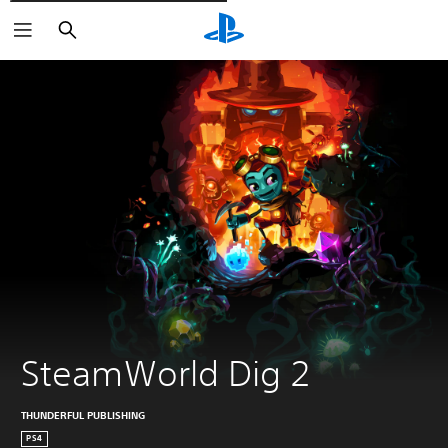
Søg
SteamWorld Dig 2
THUNDERFUL PUBLISHING
PS4