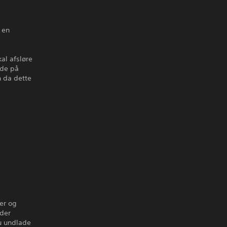
 en
al afsløre
åde på
n da dette
er og
 der
du undlade