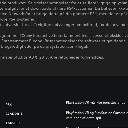
de produktet. Se Ydelsesbetingelser for at se flere vigtige oplysnin
ensafgift for at downloade til flere PS4-systemer. Du behøver ikke 
ation Network for at bruge dette på din primære PS4, men det er på
ndre PS4-systemer.
sadvarsler for at få vigtige oplysninger om helbred, før du anvende
ogrammer ©Sony Interactive Entertainment Inc. Licenseret eksklusivt 
e Entertainment Europe. Brugsbetingelser for software er gældende,
 brugsrettigheder på eu.playstation.com/legal.
Tarsier Studios AB © 2017. Alle rettigheder forbeholdes.
PlayStation VR må ikke benyttes af børn
PS4
PlayStation VR og PlayStation Camera er
24/4/2017
versionen af dette spil.
TARSIER