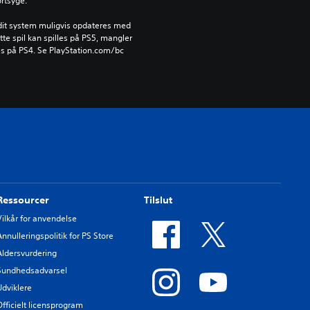
ortsyge.
l dit system muligvis opdateres med 
e spil kan spilles på PS5, mangler 
es på PS4. Se PlayStation.com/bc 
Ressourcer
Tilslut
Vilkår for anvendelse
Annulleringspolitik for PS Store
Aldersvurdering
Sundhedsadvarsel
Udviklere
Officielt licensprogram