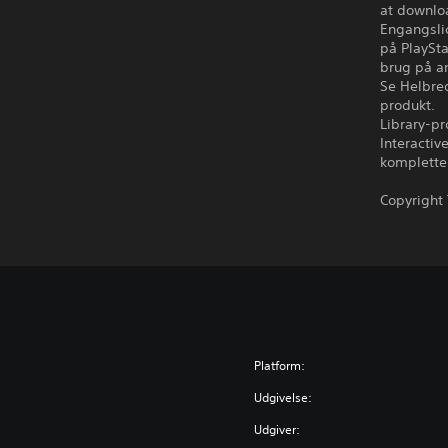
at downloa
Engangslic
på PlaySt
brug på a
Se Helbred
produkt.
Library-pr
Interactiv
komplette
Copyright 
Platform:
Udgivelse:
Udgiver: