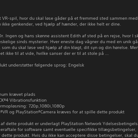
 et VR-spil, hvor du skal løse gåder på et fremmed sted sammen med
 ikke genkender, ved hjælp af hænder, der ikke helt er dine.
. Ingen og hans skønne assistent Edith af sted på en rejse, hvor I sk
skelige sinds mysterier. Hver eneste dag vågner du med en unik g
som du skal løse ved hjælp af din kløgt, dit syn og din hørelse. Me
et ikke til at vide, hvilke sanser der er til at stole på ...
dukt understøtter følgende sprog: Engelsk
mum krævet plads
®4 Vibrationsfunktion
mopløsning: 720p,1080i,1080p
®VR og PlayStation®Camera kræves for at spille dette produkt
af dette produkt er underlagt PlayStation Network Ydelsesbetingels
eraftale for software samt eventuelle specifikke tillægsbetingelser,
 dette produkt. Hvis du ikke kan acceptere disse betingelser, skal 