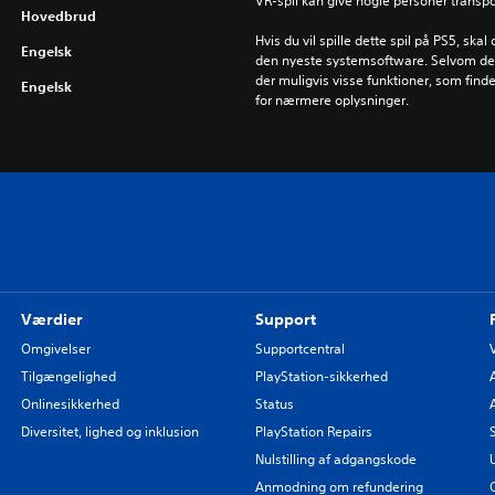
VR-spil kan give nogle personer transp
Hovedbrud
Hvis du vil spille dette spil på PS5, ska
Engelsk
den nyeste systemsoftware. Selvom dett
der muligvis visse funktioner, som find
Engelsk
for nærmere oplysninger.
Værdier
Support
Omgivelser
Supportcentral
Tilgængelighed
PlayStation-sikkerhed
Onlinesikkerhed
Status
Diversitet, lighed og inklusion
PlayStation Repairs
Nulstilling af adgangskode
Anmodning om refundering