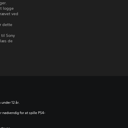
ger.
at logge
krævet ved
r dette
til Sony
 læs de
 under 12 år.
 nødvendig for at spille PS4-