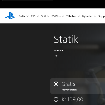
Butik
PS5
Spil
PS Plus
Tilbehør
Nyheder
Supp
Statik
TARSIER
PS4
Gratis
Prøveversion
Kr 109,00