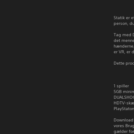
Statik er
person, du
Tag med Dr
det menne
hænderne, 
er VR, er d
Dette pro
1 spiller
5GB mini
DUALSHOCK
HDTV-skær
PlayStaton
Download 
vores Brug
gælder for