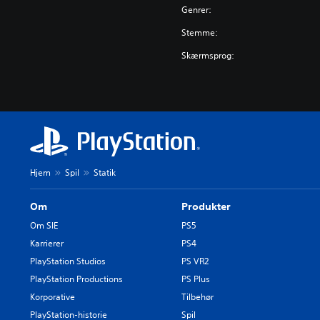
Genrer:
Stemme:
Skærmsprog:
Hjem
Spil
Statik
Om
Produkter
Om SIE
PS5
Karrierer
PS4
PlayStation Studios
PS VR2
PlayStation Productions
PS Plus
Korporative
Tilbehør
PlayStation-historie
Spil