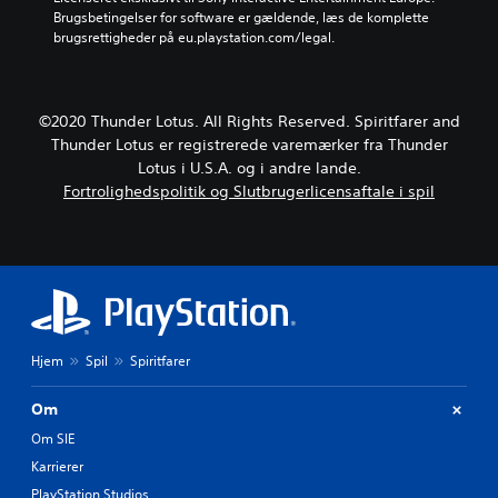
Brugsbetingelser for software er gældende, læs de komplette 
brugsrettigheder på eu.playstation.com/legal.
©2020 Thunder Lotus. All Rights Reserved. Spiritfarer and
Thunder Lotus er registrerede varemærker fra Thunder
Lotus i U.S.A. og i andre lande.
Fortrolighedspolitik og Slutbrugerlicensaftale i spil
Hjem
Spil
Spiritfarer
Om
Om SIE
Karrierer
PlayStation Studios