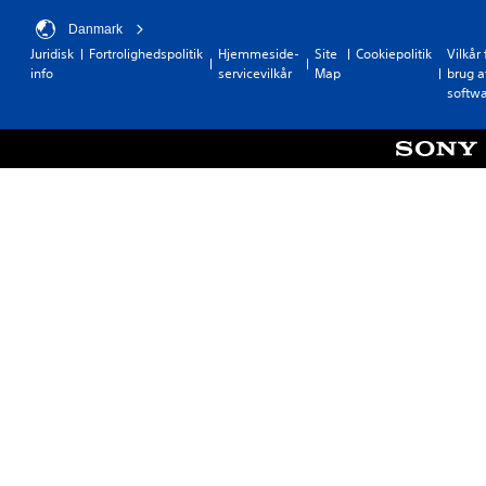
Danmark
Juridisk
Fortrolighedspolitik
Hjemmeside-
Site
Cookiepolitik
Vilkår 
info
servicevilkår
Map
brug a
softw