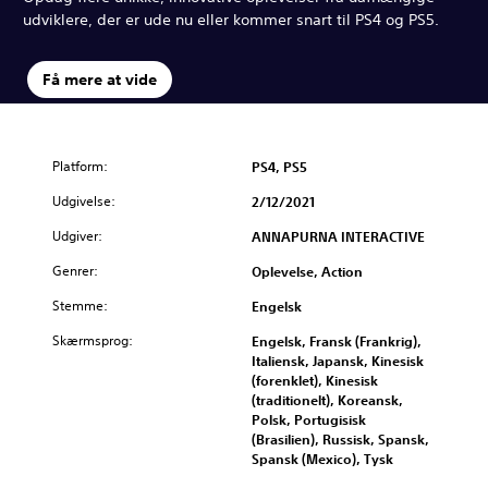
udviklere, der er ude nu eller kommer snart til PS4 og PS5.
Få mere at vide
Platform:
PS4, PS5
Udgivelse:
2/12/2021
Udgiver:
ANNAPURNA INTERACTIVE
Genrer:
Oplevelse, Action
Stemme:
Engelsk
Skærmsprog:
Engelsk, Fransk (Frankrig),
Italiensk, Japansk, Kinesisk
(forenklet), Kinesisk
(traditionelt), Koreansk,
Polsk, Portugisisk
(Brasilien), Russisk, Spansk,
Spansk (Mexico), Tysk