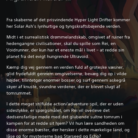
Fra skaberne af det prisvindende Hyper Light Drifter kommer
her Solar Ash’s lynhurtige og tyngskraftsbøjende verden.
Midt i et surrealistisk drømmelandskab, omgivet af ruiner fra
hedengangne civilisationer, skal du spille som Rei, en
Voidrunner, der kun har et eneste mål i livet – at redde sin
planet fra det evigt hungrende Ultravoid.
Kæmp dig vej gennem en verden fuld af groteske væsner,
glid frydefuldt gennem omgivelserne, bevæg dig op i vilde
højder, tilintetgør enormer bosser og surf gennem askegrå
skyer af knuste, svundne verdener, der er blevet slugt af
tomrummet.
I dette meget stilfulde action/adventure-spil, der er uden
sidestykke, er spørgsmålet, om Rei vil overleve det
dødsensfarlige møde med det glubende sultne tomrum i
kampen for at redde sit hjem? Vil hun lære sandheden om
disse enorme bæster, der hersker i dette mærkelige land, og
låse op for mysterierne bag Starseed og Echo?