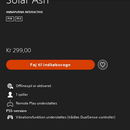
ANNAPURNA INTERACTIVE
PS4
PS5
Kr 299,00
Føj til indkøbsvogn
Offlinespil er aktiveret
1 spiller
Remote Play understøttes
PS5-version
Vibrationsfunktion understøttes (trådløs DualSense-controller)