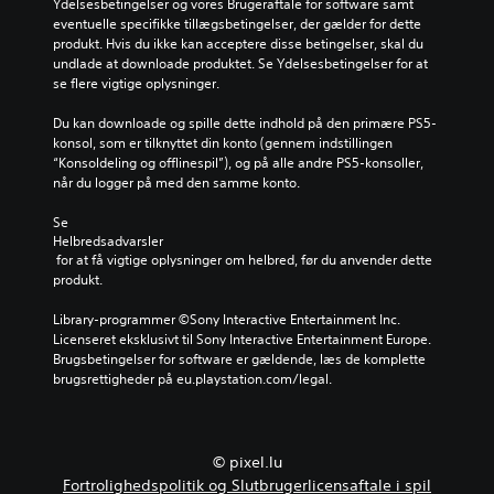
Ydelsesbetingelser og vores Brugeraftale for software samt 
eventuelle specifikke tillægsbetingelser, der gælder for dette 
produkt. Hvis du ikke kan acceptere disse betingelser, skal du 
undlade at downloade produktet. Se Ydelsesbetingelser for at 
se flere vigtige oplysninger.
Du kan downloade og spille dette indhold på den primære PS5-
konsol, som er tilknyttet din konto (gennem indstillingen 
“Konsoldeling og offlinespil”), og på alle andre PS5-konsoller, 
når du logger på med den samme konto.
Se 
Helbredsadvarsler
 for at få vigtige oplysninger om helbred, før du anvender dette 
produkt.
Library-programmer ©Sony Interactive Entertainment Inc. 
Licenseret eksklusivt til Sony Interactive Entertainment Europe. 
Brugsbetingelser for software er gældende, læs de komplette 
brugsrettigheder på eu.playstation.com/legal.
© pixel.lu
Fortrolighedspolitik og Slutbrugerlicensaftale i spil