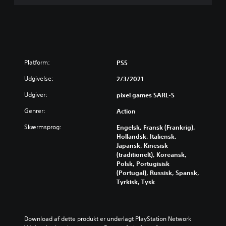
Platform:
PS5
Udgivelse:
2/3/2021
Udgiver:
pixel games SARL-S
Genrer:
Action
Skærmsprog:
Engelsk, Fransk (Frankrig),
Hollandsk, Italiensk,
Japansk, Kinesisk
(traditionelt), Koreansk,
Polsk, Portugisisk
(Portugal), Russisk, Spansk,
Tyrkisk, Tysk
Download af dette produkt er underlagt PlayStation Network 