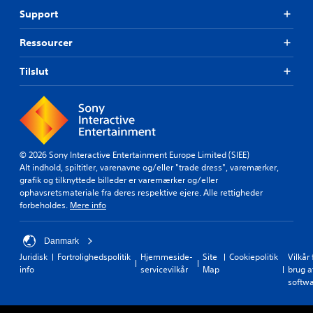
Support
Ressourcer
Tilslut
© 2026 Sony Interactive Entertainment Europe Limited (SIEE)
Alt indhold, spiltitler, varenavne og/eller "trade dress", varemærker,
grafik og tilknyttede billeder er varemærker og/eller
ophavsretsmateriale fra deres respektive ejere. Alle rettigheder
forbeholdes.
Mere info
Danmark
Juridisk
Fortrolighedspolitik
Hjemmeside-
Site
Cookiepolitik
Vilkår 
info
servicevilkår
Map
brug a
softw