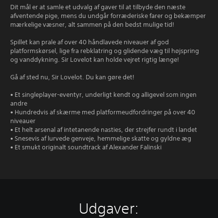
Dit mål er at samle et udvalg af gaver til at tilbyde den næste
afventende pige, mens du undgår forræderiske farer og bekæmper
mærkelige væsner, alt sammen på den bedst mulige tid!
Spillet kan prale af over 40 håndlavede niveauer af god
platformskørsel, lige fra rebklatring og glidende væg til højspring
og vanddykning. Sir Lovelot kan holde vejret rigtig længe!
Gå af sted nu, Sir Lovelot. Du kan gøre det!
• Et singleplayer-eventyr, underligt kendt og alligevel som ingen
andre
• Hundredvis af skærme med platformeudfordringer på over 40
niveauer
• Et helt arsenal af intetanende nasties, der strejfer rundt i landet
• Snesevis af lurvede genveje, hemmelige skatte og gyldne æg
• Et smukt originalt soundtrack af Alexander Falinski
Udgaver: