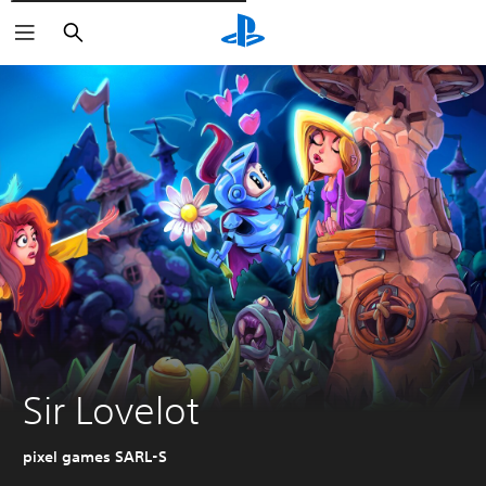
Søg
Sir Lovelot
pixel games SARL-S